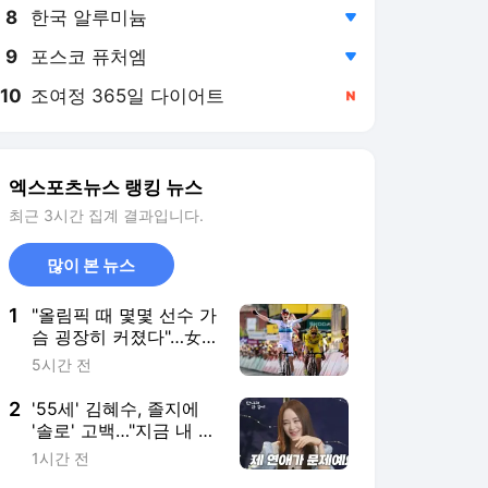
8
한국 알루미늄
,하락
9
포스코 퓨처엠
,하락
10
조여정 365일 다이어트
,신규
엑스포츠뉴스 랭킹 뉴스
최근 3시간 집계 결과입니다.
많이 본 뉴스
1
"올림픽 때 몇몇 선수 가
슴 굉장히 커졌다"…女
사이클 '가슴 게이트' 일
5시간 전
파만파→증언까지 "프라
이버시와 규정 사이 한
2
'55세' 김혜수, 졸지에
계 이익 추구"
'솔로' 고백…"지금 내 연
애가 문제" 동료들도 깜
1시간 전
짝 (피디씨)