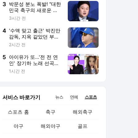
3
박문성 분노 폭발! "대한
민국 축구의 새로운 헬
게이트"…축구협회 심판
3시간 전
성접대 보도에 화났다
"이거 국제 문제로 비화
4
'수액 맞고 출근' 박진만
될 수 있어"
감독, 지옥 같았던 부산
원정 후유증 여전…"속
2시간 전
이 계속 울렁거리더라"
[대구 현장]
5
아이유가 또…'전 전 연
인' 장기하 노래 선곡이
부른 파장 [엑's 이슈]
1시간 전
서비스 바로가기
뉴스
연예
스포츠
스포츠 홈
축구
해외축구
야구
해외야구
골프