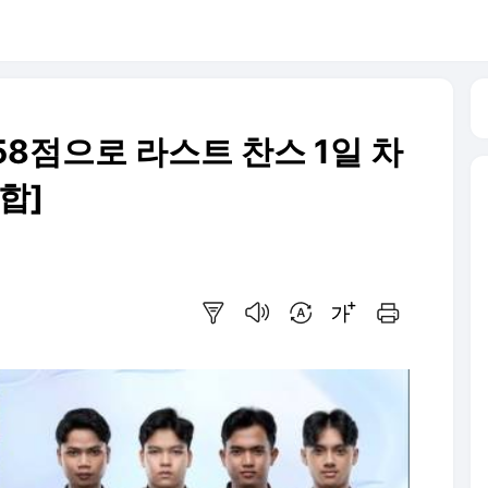
, 58점으로 라스트 찬스 1일 차
종합]
요약보기
음성으로 듣기
번역 설정
글씨크기 조절하기
인쇄하기