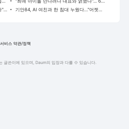
'태도 논란' 정준원, 유튜브에선 다른 모습…"난 안 되는 놈인가 생각" [엑's 이슈]
"최애 아이돌 만나려다 대표와 얽혔다"... 6억뷰 웹툰 원작 '최애의 사원'
'야윈' 황재균·'반쪽' 오은영…"딴사람 같아" 측근도 놀란 감량법 뭐길래 [엑's 이슈]
기안84, AI 여친과 한 침대 누웠다…"어젯밤 어땠어?" (기이안 연애)
서비스 약관/정책
 글쓴이에 있으며, Daum의 입장과 다를 수 있습니다.