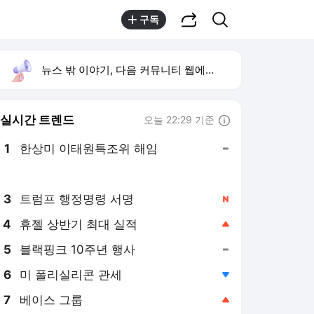
공유하기
검색
구독
뉴스 밖 이야기, 다음 커뮤니티 웹에서 보기
실시간 트렌드
오늘 22:29 기준
툴팁보기
1
한상미 이태원특조위 해임
,유지
2
입추
,상승
3
트럼프 행정명령 서명
,신규
4
휴젤 상반기 최대 실적
,상승
5
블랙핑크 10주년 행사
,유지
6
미 폴리실리콘 관세
,하락
7
베이스 그룹
,상승