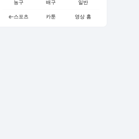
농구
배구
일반
e-스포츠
카툰
영상 홈