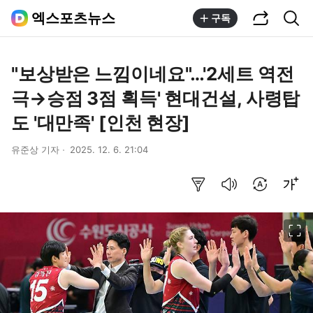
공유하기
통합검색
엑스포츠뉴스
구독
"보상받은 느낌이네요"…'2세트 역전
극→승점 3점 획득' 현대건설, 사령탑
도 '대만족' [인천 현장]
유준상 기자
2025. 12. 6. 21:04
요약보기
음성으로 듣기
번역 설정
글씨크기 조절하기
이미지 크게 보기