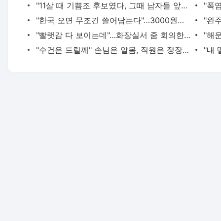
"11살 때 기쁨조 후보였다, 그때 남자들 앞에서…" 탈북민 주장 충격
"한국 오면 무조건 쓸어담는다"…3000원짜리 뭐길래, 외국인 꼭 쟁여 간다는 가방
"빨랫감 다 보이는데"…화장실서 줌 회의한 뉴질랜드 시의원 "문제없다"
"수건은 드릴께" 손님은 알몸, 직원은 정장…美 식당이 꺼낸 '파격 생존법'