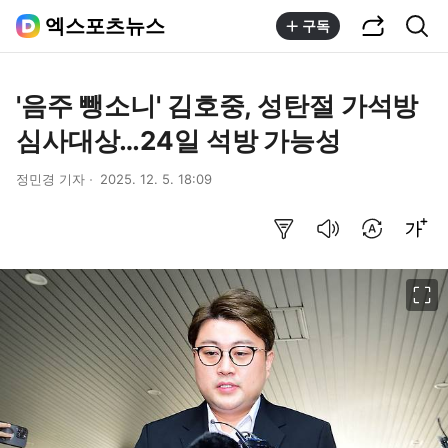
공유하기
통합검색
엑스포츠뉴스
구독
'음주 뺑소니' 김호중, 성탄절 가석방
심사대상…24일 석방 가능성
정민경 기자
2025. 12. 5. 18:09
요약보기
음성으로 듣기
번역 설정
글씨크기 조절하기
이미지 크게 보기