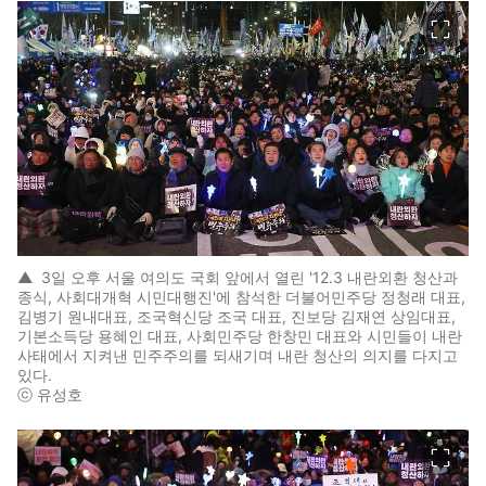
이미지 크게 보기
▲
3일 오후 서울 여의도 국회 앞에서 열린 '12.3 내란외환 청산과
종식, 사회대개혁 시민대행진'에 참석한 더불어민주당 정청래 대표,
김병기 원내대표, 조국혁신당 조국 대표, 진보당 김재연 상임대표,
기본소득당 용혜인 대표, 사회민주당 한창민 대표와 시민들이 내란
사태에서 지켜낸 민주주의를 되새기며 내란 청산의 의지를 다지고
있다.
ⓒ 유성호
이미지 크게 보기