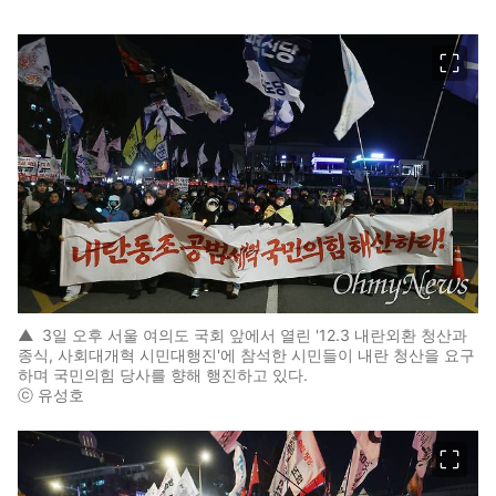
이미지 크게 보기
▲
3일 오후 서울 여의도 국회 앞에서 열린 '12.3 내란외환 청산과
종식, 사회대개혁 시민대행진'에 참석한 시민들이 내란 청산을 요구
하며 국민의힘 당사를 향해 행진하고 있다.
ⓒ 유성호
이미지 크게 보기