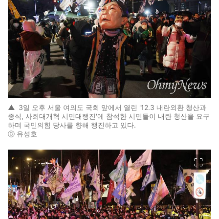
▲
3일 오후 서울 여의도 국회 앞에서 열린 '12.3 내란외환 청산과
종식, 사회대개혁 시민대행진'에 참석한 시민들이 내란 청산을 요구
하며 국민의힘 당사를 향해 행진하고 있다.
ⓒ 유성호
이미지 크게 보기