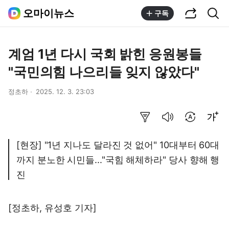
공유하기
통합검색
오마이뉴스
구독
계엄 1년 다시 국회 밝힌 응원봉들
"국민의힘 나으리들 잊지 않았다"
정초하
2025. 12. 3. 23:03
요약보기
음성으로 듣기
번역 설정
글씨크기 조절하기
[현장] "1년 지나도 달라진 것 없어" 10대부터 60대
까지 분노한 시민들..."국힘 해체하라" 당사 향해 행
진
[정초하, 유성호 기자]