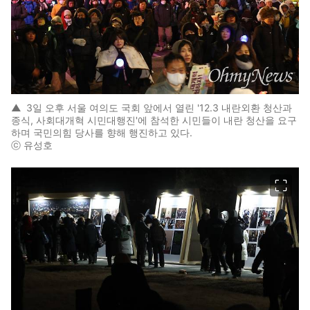
▲
3일 오후 서울 여의도 국회 앞에서 열린 '12.3 내란외환 청산과
종식, 사회대개혁 시민대행진'에 참석한 시민들이 내란 청산을 요구
하며 국민의힘 당사를 향해 행진하고 있다.
ⓒ 유성호
이미지 크게 보기