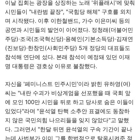
이날 집회는 광장을 상징하는 노래 '위플래시'에 맞춰
시민들이 "내란범 끝장", "국힘당 해체" 구호를 외치
며 시작됐다. 이후 이한철밴드, 가수 이은미씨 등의
공연과 시민들의 발언이 이어졌다. 정청래(더불어민
주당)·조국(조국혁신당)·용혜인(기본소득당)·김재연
(진보당)·한창민(사회민주당) 5개 정당의 대표들도
참석해 연단에 섰다. 본래 참석이 예정돼 있던 이재
명 대통령은 경호상 이유로 불참했다.
자신을 '페미니스트 민주시민'이라 밝힌 유하영(여)
씨는 "내란 수괴가 비상계엄을 선포했을 때 국회 앞
에 모인 100만 시민을 뒤로 하고 당사로 숨은 이들이
있었다"라며 "윤석열 탄핵 소추안 표결에도 동참하
지 않은 국민의힘 나으리들을 잊지 않았다"고 말했
다. 그러면서 "한달 뒤면 윤석열의 구속 기간이 끝나
는데 사법부가 이미 그를 합법적으로 탈옥시켜준 적