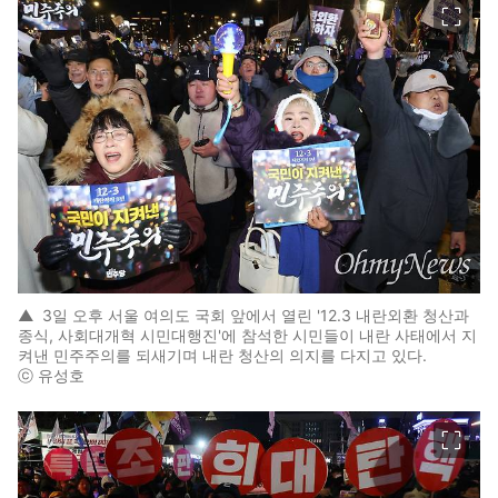
▲
3일 오후 서울 여의도 국회 앞에서 열린 '12.3 내란외환 청산과
종식, 사회대개혁 시민대행진'에 참석한 시민들이 내란 사태에서 지
켜낸 민주주의를 되새기며 내란 청산의 의지를 다지고 있다.
ⓒ 유성호
이미지 크게 보기