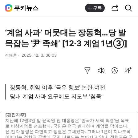
공유하기
통합검색
쿠키뉴스
구독
‘계엄 사과’ 머뭇대는 장동혁…당 발
목잡는 ‘尹 족쇄’ [12·3 계엄 1년③]
전재훈
2025. 12. 3. 06:03
요약보기
음성으로 듣기
번역 설정
글씨크기 조절하기
장동혁, 취임 이후 ‘극우 행보’ 논란 여전
당내 계엄 사과 요구에도 지도부 ‘침묵’
[편집자주]
지난해 12월3일 밤 윤석열 전 대통령은 ‘반국가 세력 척결’을 목표
로 비상계엄을 선포했다. 국민은 적극 반대하며 계엄을 막아섰다.
윤 전 대통령은 파면되고 정권은 교체됐다. 그러나 1년이 지나도록
이어지는 정치권 공방에 국민 피로도는 높아지고 있다. 정치권은 국