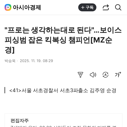
공유하기
통합검색
아시아경제
구독
"프로는 생각하는대로 된다"…보이스
피싱범 잡은 킥복싱 챔피언[MZ순
경]
박승욱
2025. 11. 19. 08:29
요약보기
음성으로 듣기
번역 설정
글씨크기 조절하기
<41>서울 서초경찰서 서초3파출소 김주영 순경
편집자주