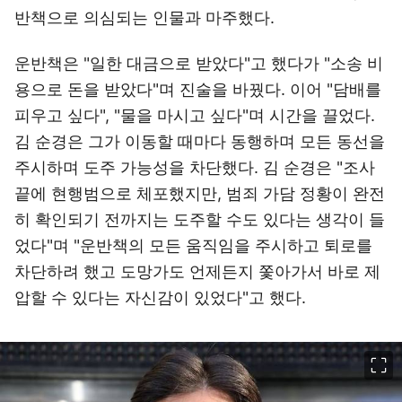
반책으로 의심되는 인물과 마주했다.
운반책은 "일한 대금으로 받았다"고 했다가 "소송 비
용으로 돈을 받았다"며 진술을 바꿨다. 이어 "담배를
피우고 싶다", "물을 마시고 싶다"며 시간을 끌었다.
김 순경은 그가 이동할 때마다 동행하며 모든 동선을
주시하며 도주 가능성을 차단했다. 김 순경은 "조사
끝에 현행범으로 체포했지만, 범죄 가담 정황이 완전
히 확인되기 전까지는 도주할 수도 있다는 생각이 들
었다"며 "운반책의 모든 움직임을 주시하고 퇴로를
차단하려 했고 도망가도 언제든지 쫓아가서 바로 제
압할 수 있다는 자신감이 있었다"고 했다.
이미지 크게 보기