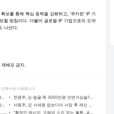
확보를 통해 핵심 동력을 강화하고, '쿠키런' IP 기
보할 방침이다. 더불어 글로벌 IP 기업으로의 도약
도 나선다.
및 재배포 금지.
 언론사로 이동합니다.
"장윤정, 향년 45세 갑작스런 사망"…♥남편·동료 분노한 가짜뉴스
전원주, 눈·얼굴·목 3000만원 안면거상술? "젊어지고 싶다"
'80세' 임현식, 건강 이상 근황에 우려…박원숙 "전화도 못 받더니 회복" (같이 삽시다)
서동주, 父 서세원 캄보디아 사망 후 재산 증발…"집도 날렸다"
'박성광♥' 이솔이, 광복이도 심장병 투병…"헤어짐, 받아들이기 힘들어"
"황정민 메시지, 오해의 소지 없는 불륜…A씨는 스토킹" 현직 변호사 해석 [엑's 이슈]