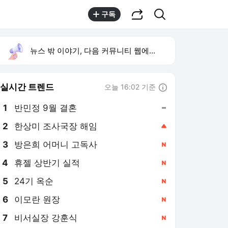
공유하기
검색
구독
뉴스 밖 이야기, 다음 커뮤니티 웹에서 보기
실시간 트렌드
오늘 16:02 기준
툴팁보기
1
반민정 9월 결혼
,유지
2
한상미 조사국장 해임
,상승
3
방은희 어머니 고독사
,신규
4
휴젤 상반기 실적
,신규
5
24기 옥순
,신규
6
이모란 원장
,신규
7
비서실장 강훈식
,신규