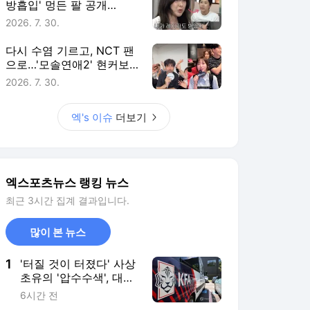
방흡입' 멍든 팔 공개
후…"부기 빠지는 중" [엑's
2026. 7. 30.
이슈]
다시 수염 기르고, NCT 팬
으로…'모솔연애2' 현커보
다 더 궁금한 출연자 근황
2026. 7. 30.
[엑's 이슈]
엑's 이슈
더보기
엑스포츠뉴스 랭킹 뉴스
최근 3시간 집계 결과입니다.
많이 본 뉴스
1
'터질 것이 터졌다' 사상
초유의 '압수수색', 대한
축구협회는 '초상집'…홍
6시간 전
명보 피의자 조사→이임