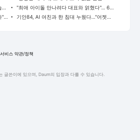
'태도 논란' 정준원, 유튜브에선 다른 모습…"난 안 되는 놈인가 생각" [엑's 이슈]
"최애 아이돌 만나려다 대표와 얽혔다"... 6억뷰 웹툰 원작 '최애의 사원'
'야윈' 황재균·'반쪽' 오은영…"딴사람 같아" 측근도 놀란 감량법 뭐길래 [엑's 이슈]
기안84, AI 여친과 한 침대 누웠다…"어젯밤 어땠어?" (기이안 연애)
서비스 약관/정책
 글쓴이에 있으며, Daum의 입장과 다를 수 있습니다.