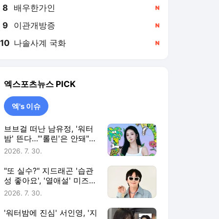
8
배우한가인
,신규
9
이관개방증
,신규
10
나솔사계 국화
,신규
엑스포츠뉴스
PICK
엑's 이슈
브브걸 떠난 남유정, '워터
밤' 뜬다…"'롤린'은 안돼"
vs "무대로 보자" 갑론을박
2026. 7. 30.
[엑's 이슈]
"또 실수?" 지드래곤 '습관
성 좋아요', '열애설' 미즈하
라 키코까지 소환 [엑's 이
2026. 7. 30.
슈]
'워터밤에 진심' 서인영, '지