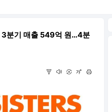
 3분기 매출 549억 원…4분
요약보기
음성으로 듣기
번역 설정
글씨크기 조절하기
인쇄하기