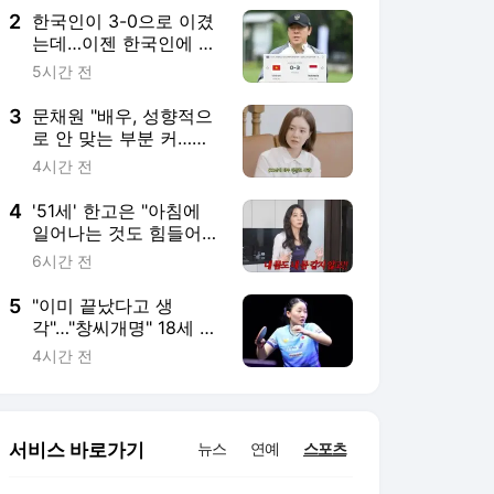
생도 소환
2
한국인이 3-0으로 이겼
는데…이젠 한국인에 0-
3으로 무너지네→인니
5시간 전
홈 30년 징크스 '와르
르', STY 끝내 소환
3
문채원 "배우, 성향적으
로 안 맞는 부분 커…따
라가기 힘들다" 솔직 고
4시간 전
백 (문채원)
4
'51세' 한고은 "아침에
일어나는 것도 힘들어…
내 몸 같지 않다" 토로
6시간 전
(고은언니)
5
"이미 끝났다고 생
각"…"창씨개명" 18세 日
탁구 천재, 역전승 뒤 눈
4시간 전
물→하루 만에 또 대역
전승…WTT 챔피언스 8
강서 韓 신유빈 만날까
서비스 바로가기
뉴스
연예
스포츠