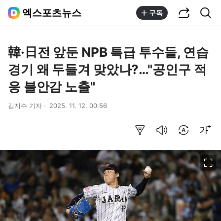
공유하기
통합검색
엑스포츠뉴스
구독
韓·日전 앞둔 NPB 특급 투수들, 연습
경기 왜 두들겨 맞았나?…"공인구 적
응 불안감 노출"
김지수 기자
2025. 11. 12. 00:56
요약보기
음성으로 듣기
번역 설정
글씨크기 조절하기
이미지 크게 보기