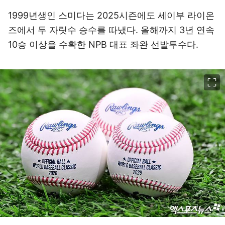
1999년생인 스미다는 2025시즌에도 세이부 라이온
즈에서 두 자릿수 승수를 따냈다. 올해까지 3년 연속
10승 이상을 수확한 NPB 대표 좌완 선발투수다.
이미지 크게 보기
내년 3월 열리는 2026 월드베이스볼클래식(WBC)에서 사용되는