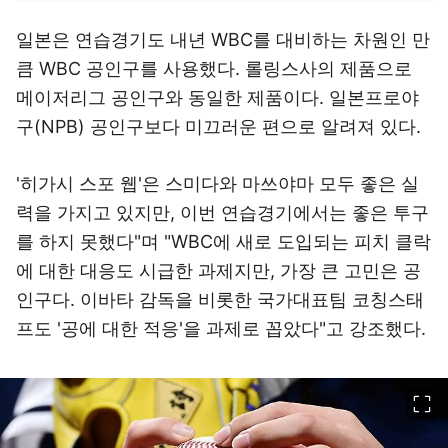
큼 WBC 공인구를 사용했다. 롤링스사의 제품으로
메이저리그 공인구와 동일한 제품이다. 일본프로야
구(NPB) 공인구보다 미끄러운 편으로 알려져 있다.
'히가시 스포 웹'은 스미다와 마쓰야마 모두 좋은 실
력을 가지고 있지만, 이번 연습경기에서는 좋은 투구
를 하지 못했다"며 "WBC에 새로 도입되는 피치 클락
에 대한 대응도 시급한 과제지만, 가장 큰 고민은 공
인구다. 이바타 감독을 비롯한 국가대표팀 코칭스태
프도 '공에 대한 적응'을 과제로 꼽았다"고 강조했다.
이미지 크게 보기