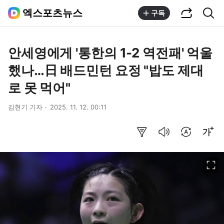
공유하기
통합검색
엑스포츠뉴스
구독
안세영에게 '통한의 1-2 역전패' 억울
했나…日 배드민턴 요정 "밥도 제대
로 못 먹어"
김현기 기자
2025. 11. 12. 00:11
요약보기
음성으로 듣기
번역 설정
글씨크기 조절하기
이미지 크게 보기