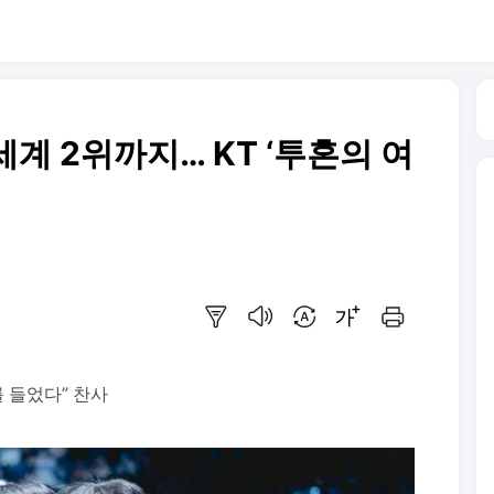
계 2위까지… KT ‘투혼의 여
요약보기
음성으로 듣기
번역 설정
글씨크기 조절하기
인쇄하기
를 들었다” 찬사