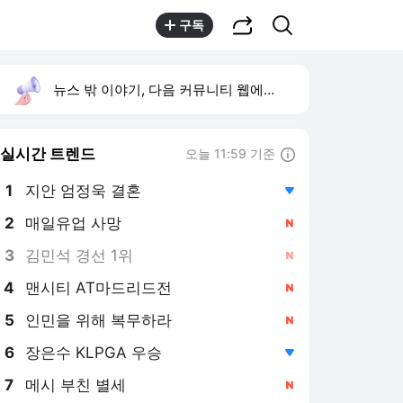
공유하기
검색
구독
뉴스 밖 이야기, 다음 커뮤니티 웹에서 보기
실시간 트렌드
오늘 11:59 기준
툴팁보기
1
지안 엄정욱 결혼
,하락
2
매일유업 사망
,신규
3
김민석 경선 1위
,신규
4
맨시티 AT마드리드전
,신규
5
인민을 위해 복무하라
,신규
6
장은수 KLPGA 우승
,하락
7
메시 부친 별세
,신규