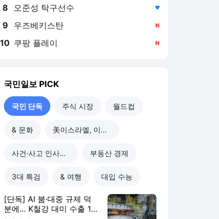
8
오준성 탁구선수
,하락
9
우즈베키스탄
,신규
10
쿠팡 플레이
,신규
국민일보
PICK
국민 단독
주식 시장
월드컵
& 문화
美이스라엘, 이란 공습
사건·사고 인사이드
부동산 경제
3대 특검
& 여행
대입 수능
[단독] AI 붐·대중 규제 덕
분에… K철강 대미 수출 11
년 만에 월 50만t 돌파