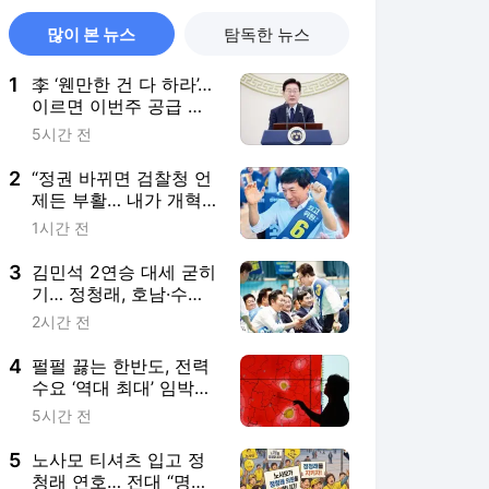
많이 본 뉴스
탐독한 뉴스
1
李 ‘웬만한 건 다 하라’…
이르면 이번주 공급 대
책 발표
5시간 전
2
“정권 바뀌면 검찰청 언
제든 부활… 내가 개혁
완수 적임자”
1시간 전
3
김민석 2연승 대세 굳히
기… 정청래, 호남·수도
권 배수진
2시간 전
4
펄펄 끓는 한반도, 전력
수요 ‘역대 최대’ 임박…
태양광 ‘덕 커브’도 확대
5시간 전
5
노사모 티셔츠 입고 정
청래 연호… 전대 “명의