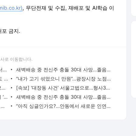
b.co.kr)
, 무단전재 및 수집, 재배포 및 AI학습 이
배포 금지.
론사로 이동합니다.
‘강제추행 혐의’ 오징어게임 오영수, 2심서 무죄
새벽배송 중 전신주 충돌 30대 사망…졸음운전 추정
천만원짜리 수표에 민생쿠폰까지…올해도 찾은 ‘기부천사’ [아살세]
“내가 고기 섞었으니 만원”…광장시장 노점 ‘영업정지’
조국 “대장동 추징·몰수 못 해” 한동훈 “모르면서 우겨”
[속보] ‘대장동 사건’ 서울고법으로…형사3부 배당
가상자산 투자자 김거석씨, 서울대병원에 ‘1비트’ 기부
새벽배송 중 전신주 충돌 30대 사망…졸음운전 추정
검찰 집단반발 조짐에… “정치적 사건 손 떼라” 진압 나선 정성호
“아직 싱글인가요?…안동에서 새로운 인연 만나 정착하셔요”