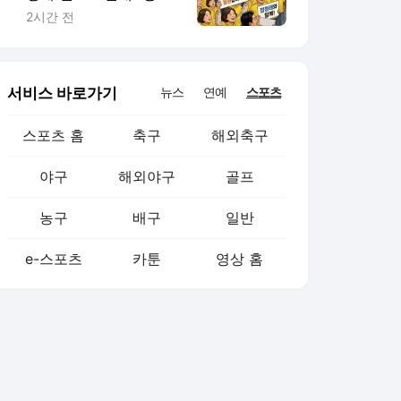
도용” 논쟁 격화
2시간 전
서비스 바로가기
뉴스
연예
스포츠
스포츠 홈
축구
해외축구
야구
해외야구
골프
농구
배구
일반
e-스포츠
카툰
영상 홈