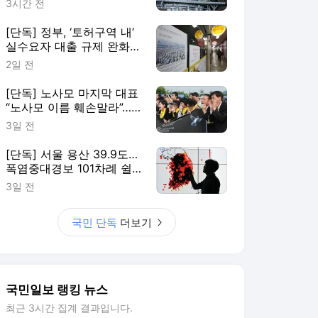
3시간 전
[단독] 정부, ‘토허구역 내’
실수요자 대출 규제 완화
검토
2일 전
[단독] 노사모 마지막 대표
“노사모 이름 훼손말라”…
정청래에 경고장
3일 전
[단독] 서울 용산 39.9도…
폭염중대경보 101차례 쉴
새 없이 내렸다
3일 전
국민 단독
더보기
국민일보 랭킹 뉴스
최근 3시간 집계 결과입니다.