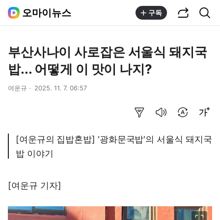
공유하기
통합검색
오마이뉴스
구독
부산사나이 사로잡은 서울식 돼지국
밥... 어떻게 이 맛이 나지?
여운규
2025. 11. 7. 06:57
요약보기
음성으로 듣기
번역 설정
글씨크기 조절하기
[여운규의 집밥혼밥] '광화문국밥'의 서울식 돼지국
밥 이야기
[여운규 기자]
이미지 크게 보기