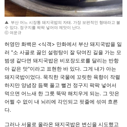
▲
부산 어느 시장통 돼지국밥의 자태. 가장 보편적인 형태라고 볼
수 있다. 정구지를 팍팍 넣어야 제맛이 난다.
ⓒ 여운규
허영만 화백은 <식객> 만화에서 부산 돼지국밥을 일
러 "소 사골로 끓인 설렁탕이 잘 닦여진 길을 가는 모
범생 같다면 돼지국밥은 비포장도로를 달리는 반항
아 같은 맛"이라고 표현한 바 있다. 그게 내가 아는
돼지국밥이었다. 묵직한 국물에 꼬릿한 육향이 작렬
하지만 양념장 듬뿍 풀고 뻘건 정구지 팍팍 넣어서
먹으면 어느새 한 그릇 뚝딱 해치우게 되는. 그 맛은
어쩔 수 없이 내 뇌리에 각인되고 핏줄에 섞여 흐른
다.
그러나 서울로 올라온 돼지국밥은 변신을 시도했고