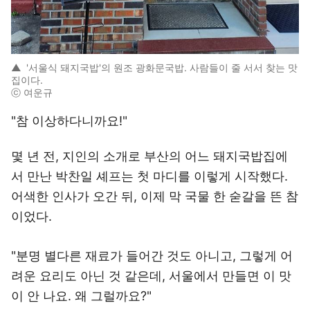
▲
'서울식 돼지국밥'의 원조 광화문국밥. 사람들이 줄 서서 찾는 맛
집이다.
ⓒ 여운규
"참 이상하다니까요!"
몇 년 전, 지인의 소개로 부산의 어느 돼지국밥집에
서 만난 박찬일 셰프는 첫 마디를 이렇게 시작했다.
어색한 인사가 오간 뒤, 이제 막 국물 한 숟갈을 뜬 참
이었다.
"분명 별다른 재료가 들어간 것도 아니고, 그렇게 어
려운 요리도 아닌 것 같은데, 서울에서 만들면 이 맛
이 안 나요. 왜 그럴까요?"