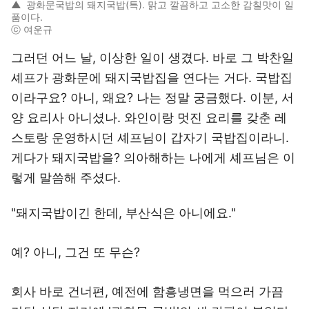
▲
광화문국밥의 돼지국밥(특). 맑고 깔끔하고 고소한 감칠맛이 일
품이다.
ⓒ 여운규
그러던 어느 날, 이상한 일이 생겼다. 바로 그 박찬일
셰프가 광화문에 돼지국밥집을 연다는 거다. 국밥집
이라구요? 아니, 왜요? 나는 정말 궁금했다. 이분, 서
양 요리사 아니셨나. 와인이랑 멋진 요리를 갖춘 레
스토랑 운영하시던 셰프님이 갑자기 국밥집이라니.
게다가 돼지국밥을? 의아해하는 나에게 셰프님은 이
렇게 말씀해 주셨다.
"돼지국밥이긴 한데, 부산식은 아니에요."
예? 아니, 그건 또 무슨?
회사 바로 건너편, 예전에 함흥냉면을 먹으러 가끔