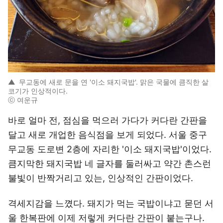
▲
무교동에 새로 문을 연 '이소 돼지국밥'. 맑은 국물에 큼직한 살
코기가 인상적이다.
ⓒ 여운규
바로 얼마 전, 점심을 먹으러 가다가 커다란 간판을
달고 새로 개업한 음식점을 보게 되었다. 서울 중구
무교동 도로변 2층에 자리한 '이소 돼지국밥'이었다.
큼지막한 돼지국밥 네 글자를 둘러싸고 약간 촌스런
불빛이 반짝거리고 있는, 인상적인 간판이었다.
격세지감을 느꼈다. 돼지가 먹는 국밥이냐고 묻던 서
울 한복판에 이제 저렇게 커다란 간판이 붙는구나.