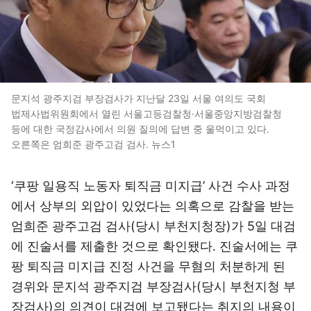
문지석 광주지검 부장검사가 지난달 23일 서울 여의도 국회
법제사법위원회에서 열린 서울고등검찰청·서울중앙지방검찰청
등에 대한 국정감사에서 의원 질의에 답변 중 울먹이고 있다.
오른쪽은 엄희준 광주고검 검사. 뉴스1
‘쿠팡 일용직 노동자 퇴직금 미지급’ 사건 수사 과정
에서 상부의 외압이 있었다는 의혹으로 감찰을 받는
엄희준 광주고검 검사(당시 부천지청장)가 5일 대검
에 진술서를 제출한 것으로 확인됐다. 진술서에는 쿠
팡 퇴직금 미지급 진정 사건을 무혐의 처분하게 된
경위와 문지석 광주지검 부장검사(당시 부천지청 부
장검사)의 의견이 대검에 보고됐다는 취지의 내용이