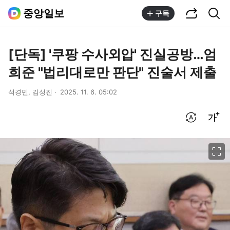
공유하기
통합검색
중앙일보
구독
[단독] '쿠팡 수사외압' 진실공방…엄
희준 "법리대로만 판단" 진술서 제출
석경민, 김성진
2025. 11. 6. 05:02
번역 설정
글씨크기 조절하기
이미지 크게 보기