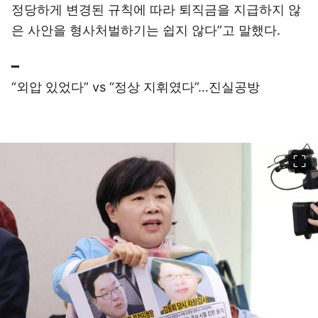
정당하게 변경된 규칙에 따라 퇴직금을 지급하지 않
은 사안을 형사처벌하기는 쉽지 않다”고 말했다.
━
“외압 있었다” vs “정상 지휘였다”…진실공방
이미지 크게 보기