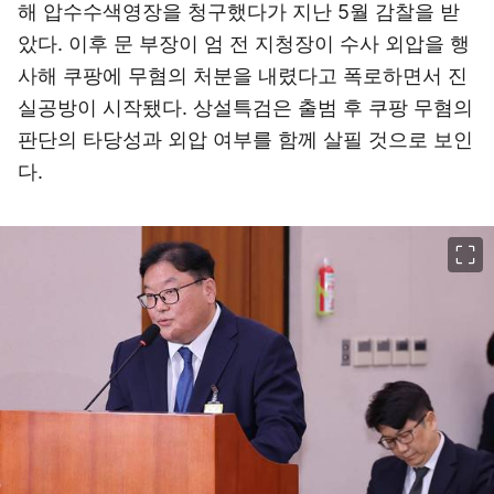
해 압수수색영장을 청구했다가 지난 5월 감찰을 받
았다. 이후 문 부장이 엄 전 지청장이 수사 외압을 행
사해 쿠팡에 무혐의 처분을 내렸다고 폭로하면서 진
실공방이 시작됐다. 상설특검은 출범 후 쿠팡 무혐의
판단의 타당성과 외압 여부를 함께 살필 것으로 보인
다.
이미지 크게 보기