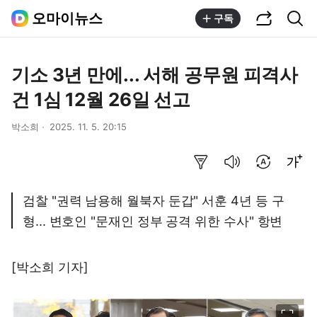
공유하기
통합검색
오마이뉴스
구독
기소 3년 만에... 서해 공무원 피격사
건 1심 12월 26일 선고
박소희
2025. 11. 5. 20:15
요약보기
음성으로 듣기
번역 설정
글씨크기 조절하기
검찰 "권력 남용해 월북자 둔갑" 서훈 4년 등 구
형... 변호인 "문재인 정부 공격 위한 수사" 항변
[박소희 기자]
이미지 크게 보기