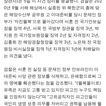
장판사)는 5일 이 사건 심리를 종결했다. 검찰은 202
0년 9월 서해 해상에서 실종된 뒤 북한군의 총에 맞
은 해양수산부 공무원 고 이대준씨를 당시 문재인 정
부가 '자진월북'으로 몰아갔다며 서훈 전 국가안보실
장을 징역 4년, 서욱 전 국방부 장관을 징역 3년, 박
지원 전 국가정보원장을 징역 2년 및 자격정지 2년,
김홍희 전 해양경찰청장을 징역 3년, 노은채 전 국정
원장 비서실장을 징역 1년 자격정지 1년에 처해달라
는 의견을 냈다.
검찰은 서훈 전 실장 등 문재인 정부 안보라인이 이
대준씨 사망 관련 정보를 삭제하고, 은폐함으로써 그
의 명예를 훼손했다는 점을 강조했다. "(월북몰이로)
유족은 지금도 고통 받고 있지만 피고인 누구도 책임
을 인정하지 않는다"며 "고위공직자인 피고인들이
국민의 생명 보호 의무를 저버리고 권력을 남용해 월