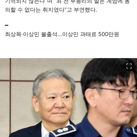
기억되지 않는다”며 “최 전 부총리의 말은 계엄에 동
의할 수 없다는 취지였다”고 부연했다.
━
최상목·이상민 불출석…이상민 과태료 500만원
이미지 크게 보기