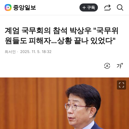
공유하기
통합검색
중앙일보
구독
계엄 국무회의 참석 박상우 "국무위
원들도 피해자…상황 끝나 있었다"
최서인
2025. 11. 5. 18:32
번역 설정
글씨크기 조절하기
이미지 크게 보기