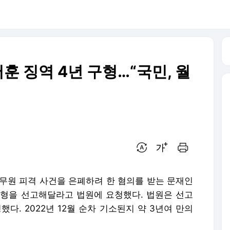
서훈 징역 4년 구형…“국민, 월
번역 설정
글씨크기 조절하기
인쇄하기
공무원 피격 사건을 은폐하려 한 혐의를 받는 문재인
형을 선고해달라고 법원에 요청했다. 법원은 선고
했다. 2022년 12월 순차 기소된지 약 3년여 만의