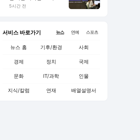
자금’ 모두 줄었다
5시간 전
서비스 바로가기
뉴스
연예
스포츠
뉴스 홈
기후/환경
사회
경제
정치
국제
문화
IT/과학
인물
지식/칼럼
연재
배열설명서