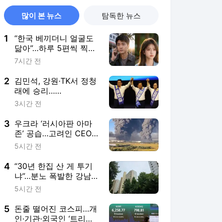
많이 본 뉴스
탐독한 뉴스
1
“한국 베끼더니 얼굴도
닮아”…하루 5편씩 찍어
내는 中 ‘숏드’
7시간 전
2
김민석, 강원·TK서 정청
래에 승리…
0.99→1.48%p 격차 벌
3시간 전
렸다
3
우크라 ‘러시아판 아마
존’ 공습…고려인 CEO 8
조 날렸다
5시간 전
4
“30년 한집 산 게 투기
냐”…분노 폭발한 강남
노인들
5시간 전
5
돈줄 떨어진 코스피…개
인·기관·외국인 ‘트리플