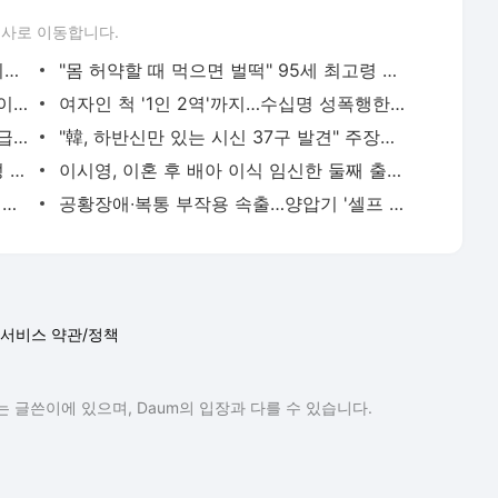
론사로 이동합니다.
강남女만 13명 납치했다…'악마 4인조' 지하방서 벌어진 일 | 중앙일보
"몸 허약할 때 먹으면 벌떡" 95세 최고령 가수의 마법가루 | 중앙일보
"야 이 XX야" 김건희 택시 욕설…윤핵관 이상휘 실종사건 전말 [실록 윤석열 시대] | 중앙일보
여자인 척 '1인 2역'까지…수십명 성폭행한 30대 남성 충격 범행 | 중앙일보
대낮 객실 홀로 있던 여성 당했다…파리 급행열차 뒤덮은 비명 | 중앙일보
"韓, 하반신만 있는 시신 37구 발견" 주장…96만 유튜버 경찰 수사 | 중앙일보
"20년간 성관계 안했다"…72세 호주 여성 뜻밖의 동안 비결 | 중앙일보
이시영, 이혼 후 배아 이식 임신한 둘째 출산…"선물이라 생각" | 중앙일보
"티켓 빼돌려 아내 통장에 수억"…성시경 전 매니저 내부 폭로 | 중앙일보
공황장애∙복통 부작용 속출…양압기 '셀프 처방' 큰코 다친다 | 중앙일보
서비스 약관/정책
 글쓴이에 있으며, Daum의 입장과 다를 수 있습니다.