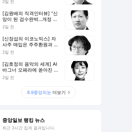
2일 전
[김원배의 직격인터뷰] “신
앙이 된 검수완박…개정 형
소법은 개혁의 과잉”
2일 전
[신장섭의 이코노믹스] 자
사주 매입은 주주환원과 무
관, 단기 투기 부추길 뿐
2일 전
[김호정의 음악의 세계] AI
바그너 오페라에 쏟아진 야
유
2일 전
8.9중앙의눈
더보기
중앙일보 랭킹 뉴스
최근 3시간 집계 결과입니다.