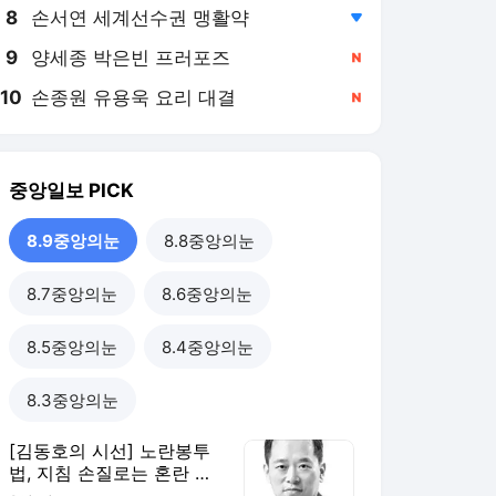
8
손서연 세계선수권 맹활약
,하락
9
양세종 박은빈 프러포즈
,신규
10
손종원 유용욱 요리 대결
,신규
중앙일보
PICK
8.9중앙의눈
8.8중앙의눈
8.7중앙의눈
8.6중앙의눈
8.5중앙의눈
8.4중앙의눈
8.3중앙의눈
[김동호의 시선] 노란봉투
법, 지침 손질로는 혼란 못
막는다