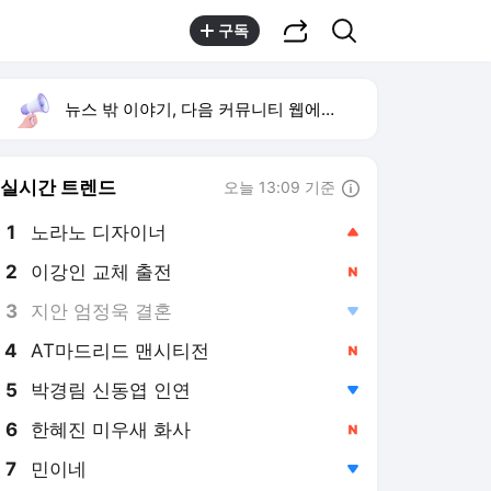
공유하기
검색
구독
뉴스 밖 이야기, 다음 커뮤니티 웹에서 보기
실시간 트렌드
오늘 13:09 기준
툴팁보기
1
노라노 디자이너
,상승
2
이강인 교체 출전
,신규
3
지안 엄정욱 결혼
,하락
4
AT마드리드 맨시티전
,신규
5
박경림 신동엽 인연
,하락
6
한혜진 미우새 화사
,신규
7
민이네
,하락