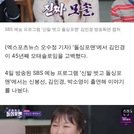
SBS 예능 프로그램 '신발 벗고 돌싱포맨' 김민경 방송화면 캡처
(엑스포츠뉴스 오수정 기자) '돌싱포맨'에서 김민경
이 45년째 모태솔로임을 고백했다.
4일 방송된 SBS 예능 프로그램 '신발 벗고 돌싱포
맨'에서는 신봉선, 김민경, 박소영이 출연해 이야기
를 나눴다.
이미지 크게 보기