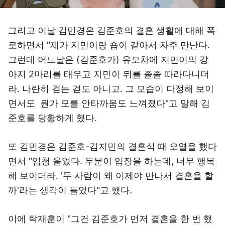
그리고 이날 김민경은 김준호의 결혼 생활에 대해 폭
로하면서 "제가 지민이랑 숍이 같아서 자주 만난다.
그런데 어느날은 (김준호가) 유모차에 지민이의 강
아지 2마리를 태우고 지민이 뒤를 졸졸 따라다니더
라. 나란히 걷는 걷도 아니고. 그 모습이 다정해 보이
면서도 뭔가 모를 안타까움도 느껴졌다"고 말해 김
준호를 당황하게 했다.
또 김민경은 김준호-김지민의 결혼식 때 오열을 했다
면서 "엄청 울었다. 두분이 입장을 하는데, 너무 행복
해 보이더라. '두 사람이 왜 이제야 만나서 결혼을 할
까'라는 생각이 들었다"고 했다.
이에 탁재훈이 "그건 김준호가 먼저 결혼을 한 번 했