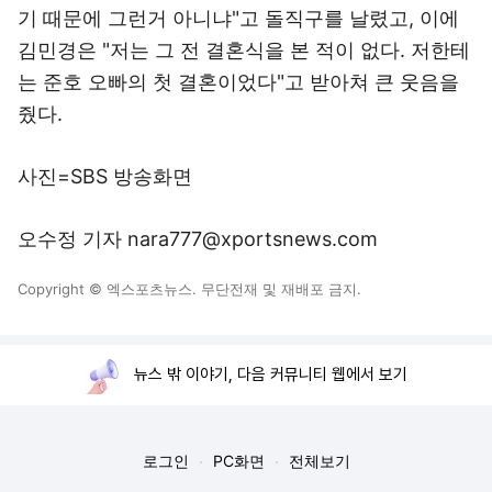
기 때문에 그런거 아니냐"고 돌직구를 날렸고, 이에
김민경은 "저는 그 전 결혼식을 본 적이 없다. 저한테
는 준호 오빠의 첫 결혼이었다"고 받아쳐 큰 웃음을
줬다.
사진=SBS 방송화면
오수정 기자 nara777@xportsnews.com
Copyright © 엑스포츠뉴스. 무단전재 및 재배포 금지.
뉴스 밖 이야기, 다음 커뮤니티 웹에서 보기
로그인
PC화면
전체보기