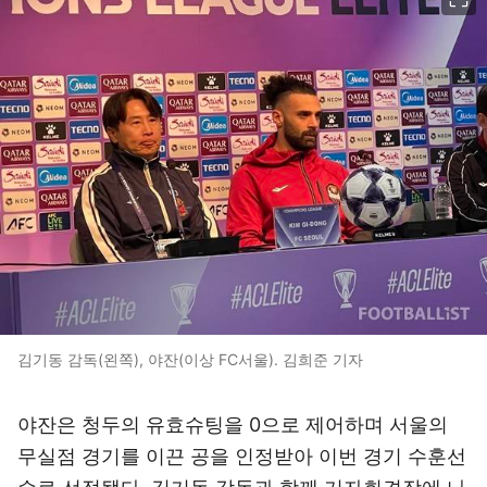
김기동 감독(왼쪽), 야잔(이상 FC서울). 김희준 기자
야잔은 청두의 유효슈팅을 0으로 제어하며 서울의
무실점 경기를 이끈 공을 인정받아 이번 경기 수훈선