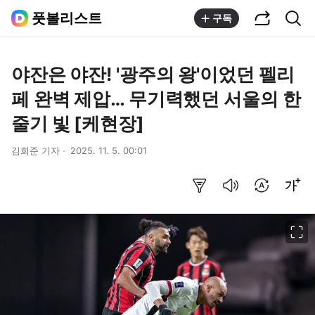
공유하기
통합검색
풋볼리스트
구독
야잔은 야잔! '광주의 왕'이었던 펠리
페 완벽 제압… 무기력했던 서울의 한
줄기 빛 [케현장]
김희준 기자
2025. 11. 5. 00:01
요약보기
음성으로 듣기
번역 설정
글씨크기 조절하기
이미지 크게 보기