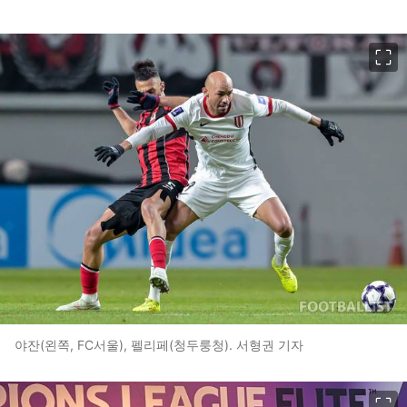
이미지 크게 보기
야잔(왼쪽, FC서울), 펠리페(청두룽청). 서형권 기자
이미지 크게 보기