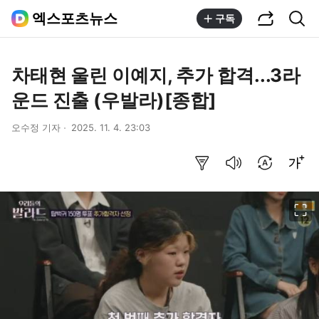
공유하기
통합검색
엑스포츠뉴스
구독
차태현 울린 이예지, 추가 합격...3라
운드 진출 (우발라)[종합]
오수정 기자
2025. 11. 4. 23:03
요약보기
음성으로 듣기
번역 설정
글씨크기 조절하기
이미지 크게 보기