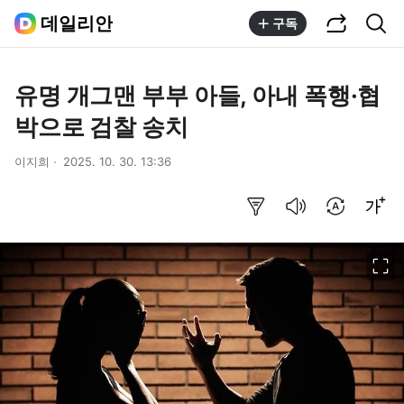
공유하기
통합검색
데일리안
구독
유명 개그맨 부부 아들, 아내 폭행·협
박으로 검찰 송치
이지희
2025. 10. 30. 13:36
요약보기
음성으로 듣기
번역 설정
글씨크기 조절하기
이미지 크게 보기