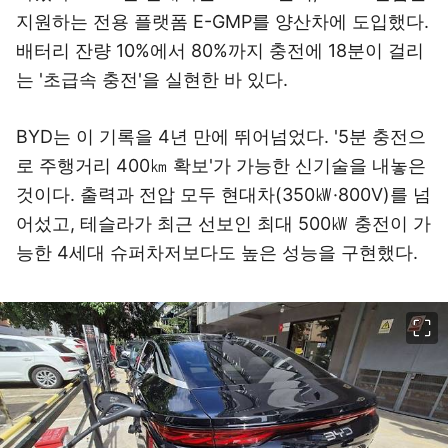
지원하는 전용 플랫폼 E-GMP를 양산차에 도입했다.
배터리 잔량 10%에서 80%까지 충전에 18분이 걸리
는 '초급속 충전'을 실현한 바 있다.
BYD는 이 기록을 4년 만에 뛰어넘었다. '5분 충전으
로 주행거리 400㎞ 확보'가 가능한 신기술을 내놓은
것이다. 출력과 전압 모두 현대차(350㎾·800V)를 넘
어섰고, 테슬라가 최근 선보인 최대 500㎾ 충전이 가
능한 4세대 슈퍼차저보다도 높은 성능을 구현했다.
이미지 크게 보기