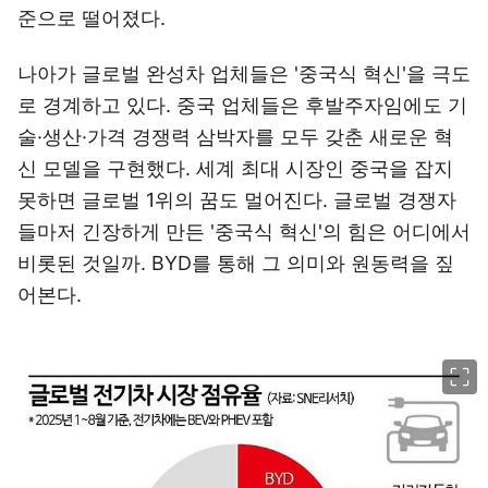
준으로 떨어졌다.
나아가 글로벌 완성차 업체들은 '중국식 혁신'을 극도
로 경계하고 있다. 중국 업체들은 후발주자임에도 기
술·생산·가격 경쟁력 삼박자를 모두 갖춘 새로운 혁
신 모델을 구현했다. 세계 최대 시장인 중국을 잡지
못하면 글로벌 1위의 꿈도 멀어진다. 글로벌 경쟁자
들마저 긴장하게 만든 '중국식 혁신'의 힘은 어디에서
비롯된 것일까. BYD를 통해 그 의미와 원동력을 짚
어본다.
이미지 크게 보기