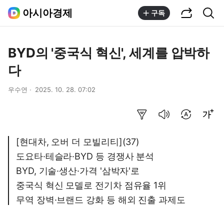
공유하기
통합검색
아시아경제
구독
BYD의 '중국식 혁신', 세계를 압박하
다
우수연
2025. 10. 28. 07:02
요약보기
음성으로 듣기
번역 설정
글씨크기 조절하기
[현대차, 오버 더 모빌리티](37)
도요타·테슬라·BYD 등 경쟁사 분석
BYD, 기술·생산·가격 '삼박자'로
중국식 혁신 모델로 전기차 점유율 1위
무역 장벽·브랜드 강화 등 해외 진출 과제도