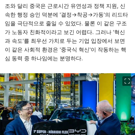
조와 달리 중국은 근로시간 유연성과 정책 지원, 신
속한 행정 승인 덕분에 '결정→착공→가동'의 리드타
임을 극단적으로 줄일 수 있었다. 물론 이 같은 구조
가 노동자 친화적이라고 보긴 어렵다. 그러나 '혁신
과 속도'를 최우선 가치로 두는 기업 입장에서 보면
이 같은 사회적 환경은 '중국식 혁신'이 작동하는 핵
심 동력 중 하나임에는 분명하다.
이미지 크게 보기