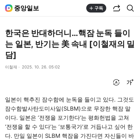
공유하기
통합검색
중앙일보
구독
한국은 반대하더니…핵잠 눈독 들이
는 일본, 반기는 美 속내 [이철재의 밀
담]
이철재
2025. 10. 26. 05:02
번역 설정
글씨크기 조절하기
일본이 핵추진 잠수함에 눈독을 들이고 있다. 그것도
잠수함발사탄도미사일(SLBM)으로 무장한 핵잠 말
이다. 일본은 ‘전쟁을 포기한다’는 평화헌법을 고쳐
‘전쟁을 할 수 있다’는 ‘보통국가’로 거듭나고 싶어 한
다. 만일 일본이 SLBM 핵잠을 가진다면 자신들이 바