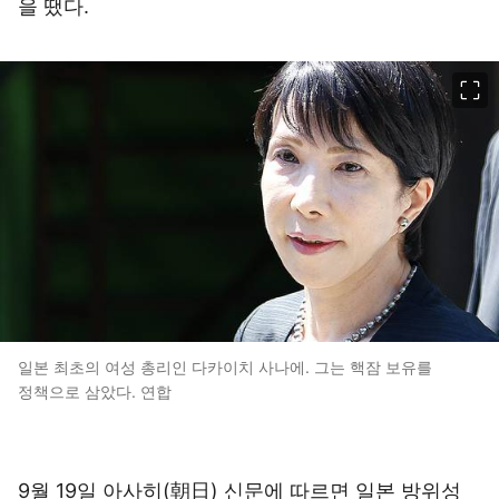
을 땠다.
이미지 크게 보기
일본 최초의 여성 총리인 다카이치 사나에. 그는 핵잠 보유를
정책으로 삼았다. 연합
9월 19일 아사히(朝日) 신문에 따르면 일본 방위성