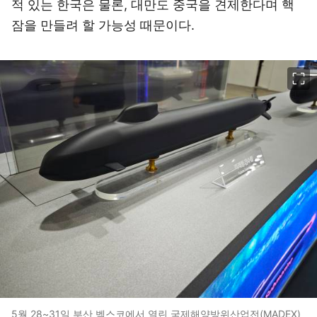
적 있는 한국은 물론, 대만도 중국을 견제한다며 핵
잠을 만들려 할 가능성 때문이다.
이미지 크게 보기
5월 28~31일 부산 벡스코에서 열린 국제해양방위산업전(MADEX)