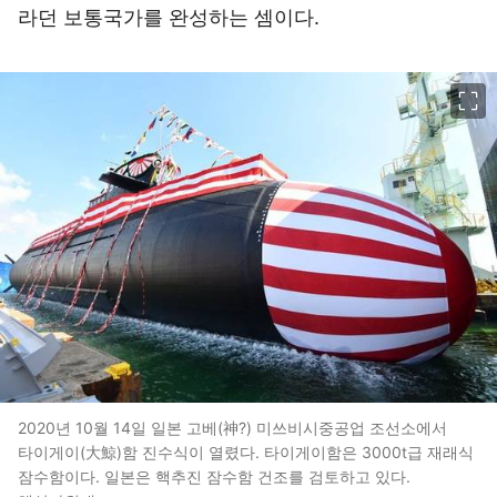
라던 보통국가를 완성하는 셈이다.
이미지 크게 보기
2020년 10월 14일 일본 고베(神?) 미쓰비시중공업 조선소에서
타이게이(大鯨)함 진수식이 열렸다. 타이게이함은 3000t급 재래식
잠수함이다. 일본은 핵추진 잠수함 건조를 검토하고 있다.