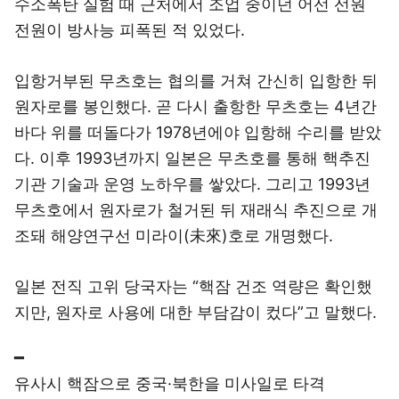
수소폭탄 실험 때 근처에서 조업 중이던 어선 선원
전원이 방사능 피폭된 적 있었다.
입항거부된 무츠호는 협의를 거쳐 간신히 입항한 뒤
원자로를 봉인했다. 곧 다시 출항한 무츠호는 4년간
바다 위를 떠돌다가 1978년에야 입항해 수리를 받았
다. 이후 1993년까지 일본은 무츠호를 통해 핵추진
기관 기술과 운영 노하우를 쌓았다. 그리고 1993년
무츠호에서 원자로가 철거된 뒤 재래식 추진으로 개
조돼 해양연구선 미라이(未來)호로 개명했다.
일본 전직 고위 당국자는 “핵잠 건조 역량은 확인했
지만, 원자로 사용에 대한 부담감이 컸다”고 말했다.
━
유사시 핵잠으로 중국·북한을 미사일로 타격