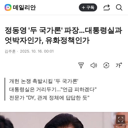
공유하기
통합검색
데일리안
구독
정동영 '두 국가론' 파장…대통령실과
엇박자인가, 유화정책인가
김주훈
2025. 10. 16. 00:01
요약보기
음성으로 듣기
번역 설정
글씨크기 조절하기
개헌 논쟁 촉발시킬 '두 국가론'
대통령실은 거리두기…"언급 피하겠다"
전문가 "DY, 관계 정체에 답답한 듯"
이미지 크게 보기