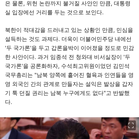
은 물론, 위헌 논란까지 불거질 사안인 만큼, 대통령
실 입장에선 거리를 두는 것으로 보인다.
북한이 적대감을 드러내고 있는 상황인 만큼, 민심을
설득하는 것도 과제다. 더욱이 더불어민주당 내에선
'두 국가론'을 두고 갑론을박이 이어졌을 정도로 민감
한 사안이다. 과거 임종석 전 청와대 비서실장이 '두
국가론'을 공론화하자, 수석최고위원이었던 김민석
국무총리는 "남북 양쪽에 흩어진 혈육과 인연들을 영
영 외국인 간의 관계로 만들자는 설익은 발상을 갑자
기 툭 던질 권리는 남북 누구에게도 없다"고 반발했
다.
이미지 크게 보기