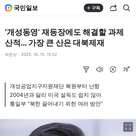
공유하기
통합검색
국민일보
구독
‘개성동영’ 재등장에도 해결할 과제
산적… 가장 큰 산은 대북제재
박준상
2025. 10. 15. 15:52
요약보기
음성으로 듣기
번역 설정
글씨크기 조절하기
개성공업지구지원재단 복원부터 난항
2004년과 달리 미국 설득도 쉽지 않아
통일부 “북한 끌어내기 위한 여러 방안”
이미지 크게 보기