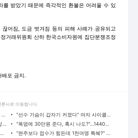
절차를 받았기 때문에 즉각적인 환불은 어려울 수 있
, 끊어짐, 도금 벗겨짐 등의 피해 사례가 공유되고
 공정거래위원회 산하 한국소비자원에 집단분쟁조정
 재배포 금지.
언론사로 이동합니다.
"경찰관이 20대女 끌고가 경찰서 내부서 성폭행"…직원 78명 직무정지까지, 파키스탄에 무슨 일이
"선수 가슴이 갑자기 커졌다" 여자 사이클서 제기된 '브라 패드' 의혹
"11살 때 기쁨조 후보였다, 그때 남자들 앞에서…" 탈북민 주장 충격
"폭염에 30만원 준다, 혹시 나도?"…1440만명 이미 가입된 '이 보험'
"한국 오면 무조건 쓸어담는다"…3000원짜리 뭐길래, 외국인 꼭 쟁여 간다는 가방
"완주보다 접수가 힘든데 1천여명 특혜?" 러너들 뿔나게 한 천안 이봉주 마라톤