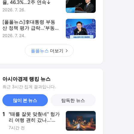
율, 46.3%…2주 연속↓
2026. 7. 26.
[폴폴뉴스]李대통령 부동
산 정책 평가 급락…'부동산
정책 잘한다' 3월 51%→ 7
2026. 7. 24.
월 26%
폴폴뉴스
더보기
아시아경제 랭킹 뉴스
최근 3시간 집계 결과입니다.
많이 본 뉴스
탐독한 뉴스
1
"때를 잘못 맞췄네" 헝가
리 여행 괜히 갔나…'야
경 인증샷' 포기에 관광
7시간 전
객 '한숨'