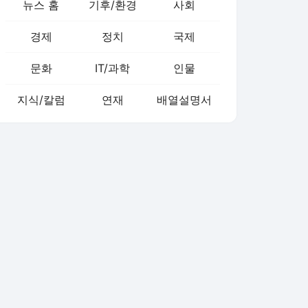
뉴스 홈
기후/환경
사회
경제
정치
국제
문화
IT/과학
인물
지식/칼럼
연재
배열설명서