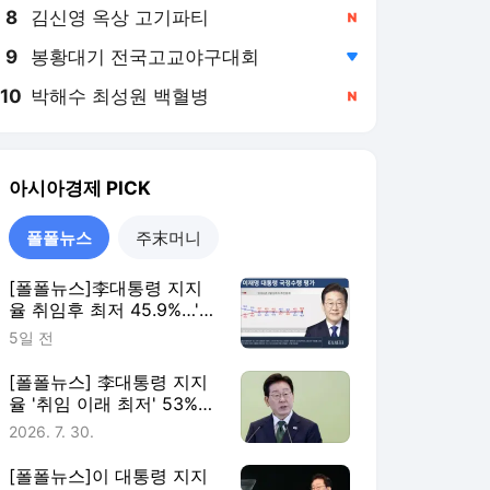
8
김신영 옥상 고기파티
,신규
9
봉황대기 전국고교야구대회
,하락
10
박해수 최성원 백혈병
,신규
아시아경제
PICK
폴폴뉴스
주末머니
[폴폴뉴스]李대통령 지지
율 취임후 최저 45.9%…'부
정평가, 긍정평가 앞서'
5일 전
[폴폴뉴스] 李대통령 지지
율 '취임 이래 최저' 53%…
민주 40%·국힘 21%
2026. 7. 30.
[폴폴뉴스]이 대통령 지지