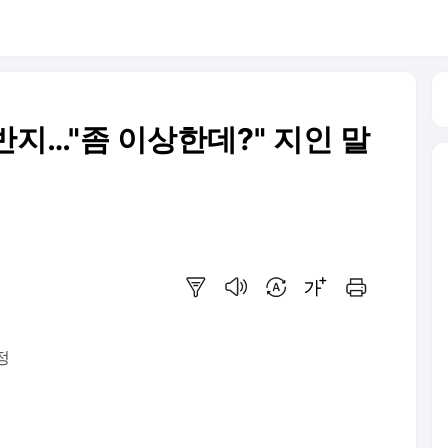
지…"좀 이상한데?" 지인 말
요약보기
음성으로 듣기
번역 설정
글씨크기 조절하기
인쇄하기
정