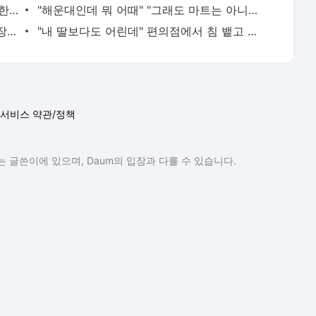
"빨랫감 다 보이는데"…화장실서 줌 회의한 뉴질랜드 시의원 "문제없다"
"해운대인데 뭐 어때" "그래도 마트는 아니지" 점점 뜨거워지는 '비키니 논쟁'
"수건은 드릴께" 손님은 알몸, 직원은 정장…美 식당이 꺼낸 '파격 생존법'
"내 딸보다도 어린데" 편의점에서 침 뱉고 욕설한 10대…경찰은 "미성년이라 처벌 어렵다"
서비스 약관/정책
 글쓴이에 있으며, Daum의 입장과 다를 수 있습니다.