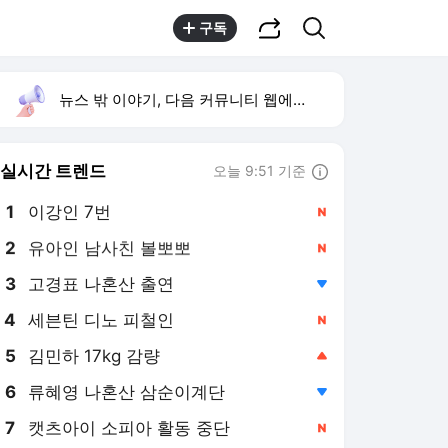
공유하기
검색
구독
뉴스 밖 이야기, 다음 커뮤니티 웹에서 보기
실시간 트렌드
오늘 9:51 기준
툴팁보기
1
이강인 7번
,신규
2
유아인 남사친 볼뽀뽀
,신규
3
고경표 나혼산 출연
,하락
4
세븐틴 디노 피철인
,신규
5
김민하 17kg 감량
,상승
6
류혜영 나혼산 삼순이계단
,하락
7
캣츠아이 소피아 활동 중단
,신규