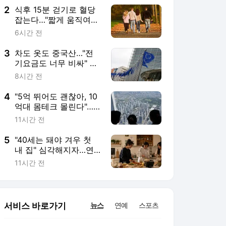
2
식후 15분 걷기로 혈당
잡는다…"짧게 움직여도
효과 있어"
6시간 전
3
차도 옷도 중국산…"전
기요금도 너무 비싸" AI
도 밀려나는 유럽의 위
8시간 전
기[주末머니]
4
"5억 뛰어도 괜찮아, 10
억대 몸테크 몰린다"…
중저가 재건축 단지 고
11시간 전
가낙찰 행렬[부동산
AtoZ]
5
"40세는 돼야 겨우 첫
내 집" 심각해지자…연
인 대신 친구와 '집 공동
11시간 전
구매'하는 Z세대[세계는
Z금]
서비스 바로가기
뉴스
연예
스포츠