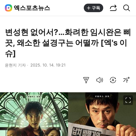
공유하기
통합검색
엑스포츠뉴스
구독
변성현 없어서?…화려한 임시완은 삐
끗, 왜소한 설경구는 어떨까 [엑's 이
슈]
윤현지 기자
2025. 10. 14. 19:21
요약보기
음성으로 듣기
번역 설정
글씨크기 조절하기
이미지 크게 보기