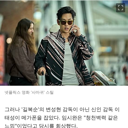
이미지 크게 보기
넷플릭스 영화 '사마귀' 스틸
그러나 '길복순'의 변성현 감독이 아닌 신인 감독 이
태성이 메가폰을 잡았다. 임시완은 "청천벽력 같은
느낌"이었다고 당시를 회상했다.