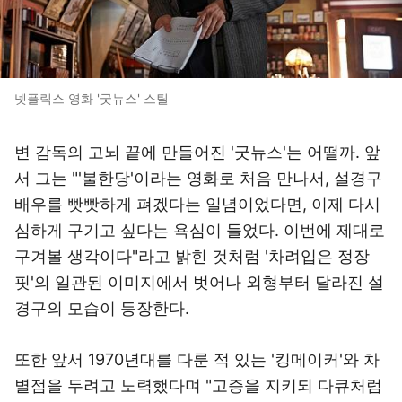
넷플릭스 영화 '굿뉴스' 스틸
변 감독의 고뇌 끝에 만들어진 '굿뉴스'는 어떨까. 앞
서 그는 "'불한당'​이라는 영화로 처음 만나서, 설경구
배우를 빳빳하게 펴겠다는 일념이었다면, 이제 다시
심하게 구기고 싶다는 욕심이 들었다. 이번에 제대로
구겨볼 생각이다"라고 밝힌 것처럼 '차려입은 정장
핏'의 일관된 이미지에서 벗어나 외형부터 달라진 설
경구의 모습이 등장한다.
또한 앞서 1970년대를 다룬 적 있는 '킹메이커'와 차
별점을 두려고 노력했다며 "고증을 지키되 다큐처럼