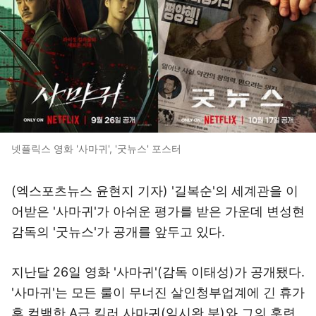
넷플릭스 영화 '사마귀', '굿뉴스' 포스터
(엑스포츠뉴스 윤현지 기자) '길복순'의 세계관을 이
어받은 '사마귀'가 아쉬운 평가를 받은 가운데 변성현
감독의 '굿뉴스'가 공개를 앞두고 있다.
지난달 26일 영화 '사마귀'(감독 이태성)가 공개됐다.
'사마귀'는 모든 룰이 무너진 살인청부업계에 긴 휴가
후 컴백한 A급 킬러 사마귀(임시완 분)와 그의 훈련