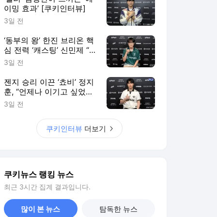
이밍 효과’ [쿠키인터뷰]
3일 전
‘동부의 왕’ 한진 브리온 핵
심 전력 ‘캐스팅’ 신민제 “팬
들에게 좋은 경기력으로 보
3일 전
답할 것” [쿠키 인터뷰]
젠지 승리 이끈 ‘쵸비’ 정지
훈, “언제나 이기고 싶었다”
[쿠키인터뷰]
3일 전
쿠키인터뷰
더보기
쿠키뉴스 랭킹 뉴스
최근 3시간 집계 결과입니다.
많이 본 뉴스
탐독한 뉴스