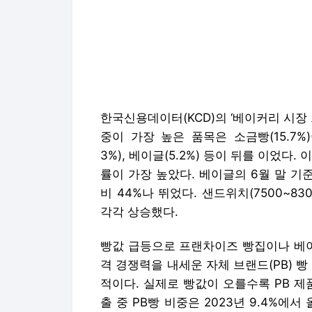
한국신용데이터(KCD)의 ‘베이커리 시장
중이 가장 높은 품목은 소금빵(15.7%)이다
3%), 베이글(5.2%) 등이 뒤를 이었다
률이 가장 높았다. 베이글의 6월 말 기준 
비 44%나 뛰었다. 샌드위치(7500~830
각각 상승했다.
빵값 급등으로 프랜차이즈 빵집이나 베이
격 경쟁력을 내세운 자체 브랜드(PB) 
적이다. 실제로 빵값이 오를수록 PB 제
출 중 PB빵 비중은 2023년 9.4%에서
은 기간 GS25는 21.1%에서 24.9%, 
편의점 PB 빵의 가장 큰 장점은 합리적
테라’는 1800원, ‘밀크스틱브래드’를 2
2100원, ‘성수소금빵’은 3200원이다
원)’, ‘푸하하소금우유크림빵(2900원)’