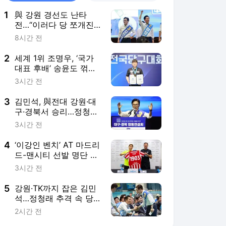
1
與 강원 경선도 난타
전…“이러다 당 쪼개진
다” 자성 목소리
8시간 전
2
세계 1위 조명우, ‘국가
대표 후배’ 송윤도 꺾고
대한당구연맹회장배 정
3시간 전
상
3
김민석, 與전대 강원·대
구·경북서 승리…정청래
에 1622표 앞서
3시간 전
4
‘이강인 벤치’ AT 마드리
드-맨시티 선발 명단 발
표 [쿠키 현장]
3시간 전
5
강원·TK까지 잡은 김민
석…정청래 추격 속 당
권전 ‘팽팽’
2시간 전