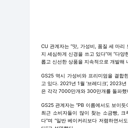
은 각각 7000만개와 300만개를 돌파했
GS25 관계자는 “PB 이름에서도 보
최근 소비자들이 많이 찾는 소금빵, 크
다”며 “일반 베이커리보다 저렴하면서도
다”고 설명했다.
특히 GS25는 ‘서울우유 시리즈’를 중
달에는 ‘서울우유 초코크림빵’과 ‘서울
7종으로 늘렸다. 해당 시리즈의 누적 
매출의 40% 이상을 차지하고 있다.
세븐일레븐은 ‘세븐셀렉트’와 스포츠 마
고 있다. 특히 팬심을 자극하는 콜라보
라인업을 구축했다. ‘롯데자이언츠’ 시리
힘입은 ‘K리그슛’ 시리즈 등 다양한 스
세븐일레븐 관계자는 “2030세대가 많이