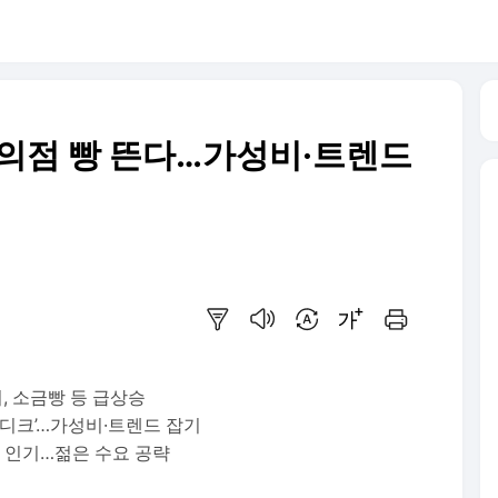
편의점 빵 뜬다…가성비·트렌드
요약보기
음성으로 듣기
번역 설정
글씨크기 조절하기
인쇄하기
치, 소금빵 등 급상승
브레디크’…가성비·트렌드 잡기
품 인기…젊은 수요 공략