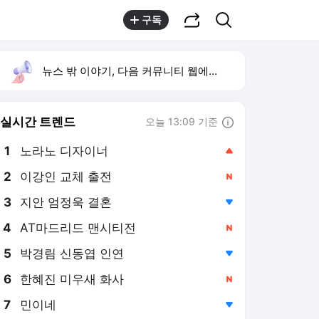
공유하기
검색
구독
뉴스 밖 이야기, 다음 커뮤니티 웹에서 보기
실시간 트렌드
오늘 13:09 기준
툴팁보기
1
노라노 디자이너
,상승
2
이강인 교체 출전
,신규
3
지안 엄정욱 결혼
,하락
4
AT마드리드 맨시티전
,신규
5
박경림 신동엽 인연
,하락
6
한혜진 미우새 화사
,신규
7
민이네
,하락