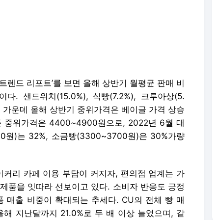
 트렌드 리포트’를 보면 올해 상반기 월평균 판매 비
. 샌드위치(15.0%), 식빵(7.2%), 크루아상(5.
. 이 가운데 올해 상반기 중위가격은 베이글 가격 상승
중위가격은 4400~4900원으로, 2022년 6월 대
0원)는 32%, 소금빵(3300~3700원)은 30%가량
커리 카페 이용 부담이 커지자, 편의점 업계는 가
빵 제품을 잇따라 선보이고 있다. 소비자 반응도 긍정
품 매출 비중이 확대되는 추세다. CU의 전체 빵 매
 올해 지난달까지 21.0%로 두 배 이상 늘었으며, 같
세븐일레븐은 15.0%에서 20.0%로 상승했다.
인 가격대다. CU의 베이크하우스405는 ‘오트카스
400원에 내놨다. GS25의 ‘브레디크 골든소보로빵’은
. 세븐일레븐의 경우 ‘롯데자이언츠도리야끼빵(1900
 등으로 소비자들의 선택 폭을 넓히고 있다.