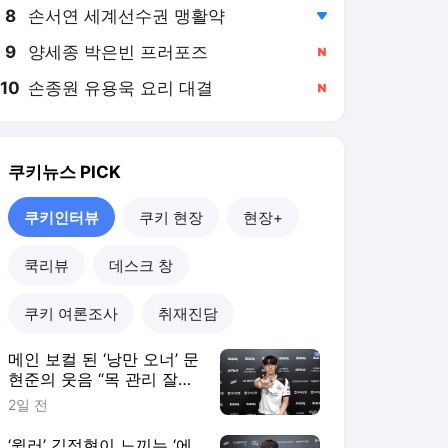
8
손서연 세계선수권 맹활약
,하락
9
양세종 박은빈 프러포즈
,신규
10
손종원 유용욱 요리 대결
,신규
쿠키뉴스
PICK
쿠키인터뷰
쿠키 현장
현장+
쿡리뷰
데스크 창
쿠키 여론조사
취재진담
메인 보컬 된 ‘낭만 오너’ 문
현준의 웃음 “목 관리 잘해
야죠” [쿠키인터뷰]
2일 전
‘윌러’ 김정현이 느끼는 ‘에