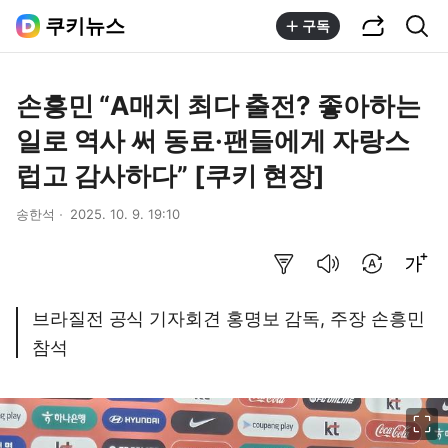
공유하기
통합검색
쿠키뉴스
구독
손흥민 “A매치 최다 출전? 좋아하는
일로 역사 써 동료·팬들에게 자랑스
럽고 감사하다” [쿠키 현장]
송한석
2025. 10. 9. 19:10
요약보기
음성으로 듣기
번역 설정
글씨크기 조절하기
브라질전 공식 기자회견 홍명보 감독, 주장 손흥민
참석
이미지 크게 보기