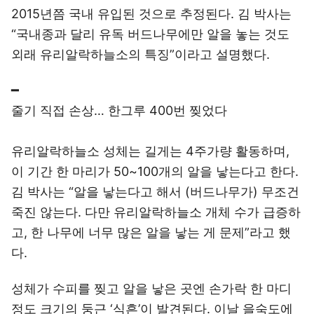
2015년쯤 국내 유입된 것으로 추정된다. 김 박사는
“국내종과 달리 유독 버드나무에만 알을 놓는 것도
외래 유리알락하늘소의 특징”이라고 설명했다.
━
줄기 직접 손상… 한그루 400번 찢었다
유리알락하늘소 성체는 길게는 4주가량 활동하며,
이 기간 한 마리가 50~100개의 알을 낳는다고 한다.
김 박사는 “알을 낳는다고 해서 (버드나무가) 무조건
죽진 않는다. 다만 유리알락하늘소 개체 수가 급증하
고, 한 나무에 너무 많은 알을 낳는 게 문제”라고 했
다.
성체가 수피를 찢고 알을 낳은 곳엔 손가락 한 마디
정도 크기의 둥근 ‘식흔’이 발견된다. 이날 을숙도에