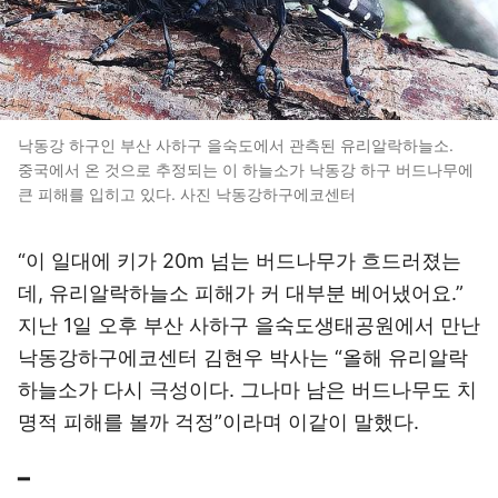
낙동강 하구인 부산 사하구 을숙도에서 관측된 유리알락하늘소.
중국에서 온 것으로 추정되는 이 하늘소가 낙동강 하구 버드나무에
큰 피해를 입히고 있다. 사진 낙동강하구에코센터
“이 일대에 키가 20m 넘는 버드나무가 흐드러졌는
데, 유리알락하늘소 피해가 커 대부분 베어냈어요.”
지난 1일 오후 부산 사하구 을숙도생태공원에서 만난
낙동강하구에코센터 김현우 박사는 “올해 유리알락
하늘소가 다시 극성이다. 그나마 남은 버드나무도 치
명적 피해를 볼까 걱정”이라며 이같이 말했다.
━