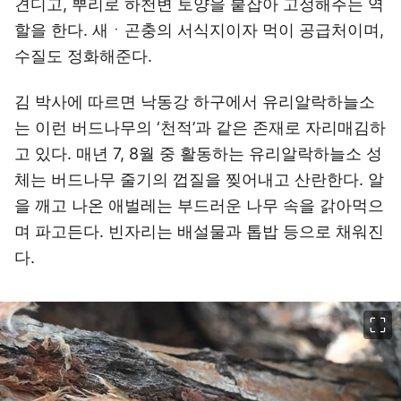
견디고, 뿌리로 하천변 토양을 붙잡아 고정해주는 역
할을 한다. 새ㆍ곤충의 서식지이자 먹이 공급처이며,
수질도 정화해준다.
김 박사에 따르면 낙동강 하구에서 유리알락하늘소
는 이런 버드나무의 ‘천적’과 같은 존재로 자리매김하
고 있다. 매년 7, 8월 중 활동하는 유리알락하늘소 성
체는 버드나무 줄기의 껍질을 찢어내고 산란한다. 알
을 깨고 나온 애벌레는 부드러운 나무 속을 갉아먹으
며 파고든다. 빈자리는 배설물과 톱밥 등으로 채워진
다.
이미지 크게 보기