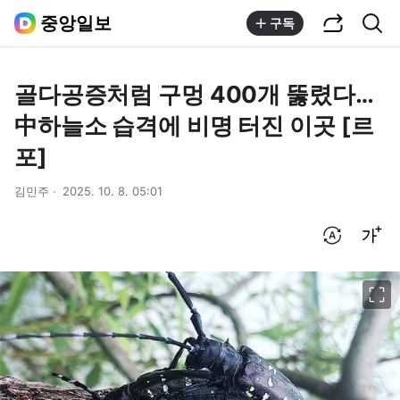
공유하기
통합검색
중앙일보
구독
골다공증처럼 구멍 400개 뚫렸다…
中하늘소 습격에 비명 터진 이곳 [르
포]
김민주
2025. 10. 8. 05:01
번역 설정
글씨크기 조절하기
이미지 크게 보기