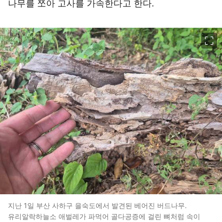
나무를 쪼아 고사를 가속한다고 한다.
이미지 크게 보기
지난 1일 부산 사하구 을숙도에서 발견된 베어진 버드나무.
유리알락하늘소 애벌레가 파먹어 골다공증에 걸린 뼈처럼 속이