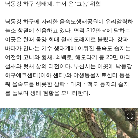
낙동강 하구 생태계, 中서 온 ‘그놈’ 위협
낙동강 하구에 자리한 을숙도생태공원이 유리알락하
늘소 창궐에 신음하고 있다. 면적 312만㎡에 달하는
이곳은 한때 동양 최대 철새 도래지로 불렸다. 강과
바다가 만나는 기수 생태계에 이뤄진 을숙도 습지는
여전히 고니와 황새, 쇠백로, 해오라기 등 20만 마리
철새와 텃새 삶의 터전이다. 부산시는 이곳에 낙동강
하구에코센터(이하 센터)와 야생동물치료센터 등을
둬 을숙도를 비롯한 삼락ㆍ대저ㆍ맥도 등지의 습지
를 돌보며 생태 현황을 모니터한다.
이미지 크게 보기