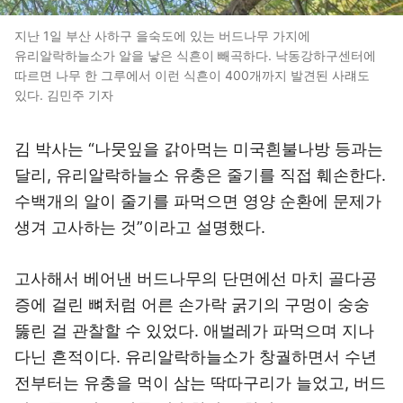
지난 1일 부산 사하구 을숙도에 있는 버드나무 가지에
유리알락하늘소가 알을 낳은 식흔이 빼곡하다. 낙동강하구센터에
따르면 나무 한 그루에서 이런 식흔이 400개까지 발견된 사럐도
있다. 김민주 기자
김 박사는 “나뭇잎을 갉아먹는 미국흰불나방 등과는
달리, 유리알락하늘소 유충은 줄기를 직접 훼손한다.
수백개의 알이 줄기를 파먹으면 영양 순환에 문제가
생겨 고사하는 것”이라고 설명했다.
고사해서 베어낸 버드나무의 단면에선 마치 골다공
증에 걸린 뼈처럼 어른 손가락 굵기의 구멍이 숭숭
뚫린 걸 관찰할 수 있었다. 애벌레가 파먹으며 지나
다닌 흔적이다. 유리알락하늘소가 창궐하면서 수년
전부터는 유충을 먹이 삼는 딱따구리가 늘었고, 버드