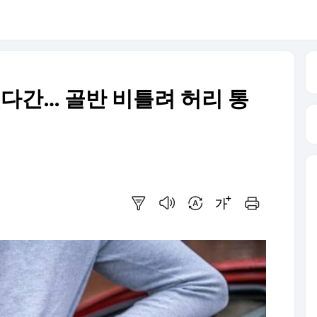
했다간… 골반 비틀려 허리 통
요약보기
음성으로 듣기
번역 설정
글씨크기 조절하기
인쇄하기