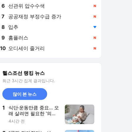
6
선관위 압수수색
,신규
7
공공재정 부정수급 증가
,신규
8
입추
,하락
9
홈플러스
,신규
10
오디세이 줄거리
,신규
헬스조선 랭킹 뉴스
최근 3시간 집계 결과입니다.
많이 본 뉴스
1
식단·운동만큼 중요… 오
래 살려면 필요한 ‘의외
의 조건’
4시간 전