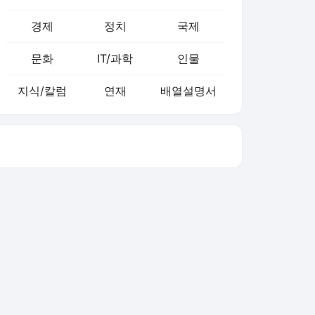
경제
정치
국제
문화
IT/과학
인물
지식/칼럼
연재
배열설명서