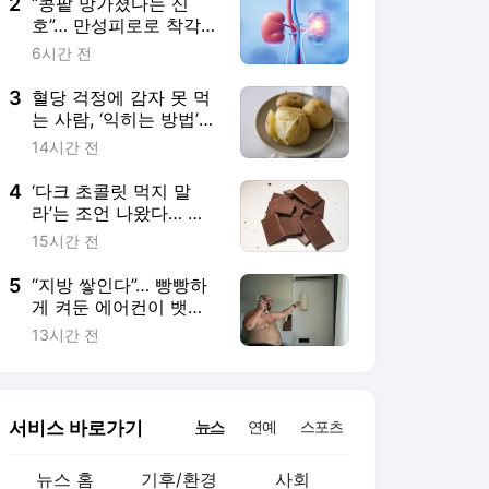
2
“콩팥 망가졌다는 신
호”… 만성피로로 착각
쉬워도, ‘이 증상’ 동반되
6시간 전
면 의심을
3
혈당 걱정에 감자 못 먹
는 사람, ‘익히는 방법’
달리 하면 안심
14시간 전
4
‘다크 초콜릿 먹지 말
라’는 조언 나왔다… 이
유 봤더니?
15시간 전
5
“지방 쌓인다”… 빵빵하
게 켜둔 에어컨이 뱃살
의 주범?!
13시간 전
서비스 바로가기
뉴스
연예
스포츠
뉴스 홈
기후/환경
사회