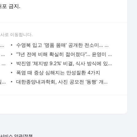
배포 금지.
론사로 이동합니다.
증상 없는 폐암, 어떻게 찾고 치료할까… 전문의들이 답했다
수영복 입고 ‘명품 몸매’ 공개한 전소미… 평소 꼭 챙기는 음식 있다는데?
타고나길 ‘근수저’? 네안데르탈인 후손일 가능성
“1년 전에 비해 확실히 젊어졌다”… 윤영미 그동안 받은 시술, 뭐야?
병상 줄이고, 신사업 찾고… 새 활로 찾는 대학 한방병원
박진영 ‘체지방 9.2%’ 비결, 식사 방식에 있다는데… 뭘까?
폭염 때 증상 심해지는 만성질환 4가지
식후혈당 방어하는 ‘카레 김밥’ 레시피 [밀당365]
대한종양내과학회, 사진 공모전 ‘동행’ 개최 外[아미랑]
서비스 약관/정책