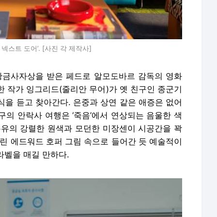
스트 도어’. [사진 각 제작사]
황금사자상을 받은 페드로 알모도바르 감독의 영화
공한 작가 잉그리드(줄리안 무어)가 옛 친구인 종군기
소식을 듣고 찾아간다. 은중과 상연 같은 애증은 없어
친구의 안락사 여행은 ‘죽음’에서 연상되는 음울한 색
특유의 강렬한 원색과 모던한 미장센이 시공간을 꽉
걸린 에드워드 호퍼 그림 속으로 들어간 듯 예술적이
 라벨을 매길 만하다.