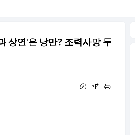
은중과 상연'은 낭만? 조력사망 두
번역 설정
글씨크기 조절하기
인쇄하기