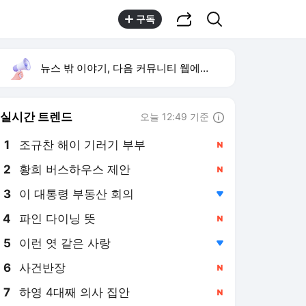
공유하기
검색
구독
뉴스 밖 이야기, 다음 커뮤니티 웹에서 보기
실시간 트렌드
오늘 12:49 기준
툴팁보기
1
조규찬 해이 기러기 부부
,신규
2
황희 버스하우스 제안
,신규
3
이 대통령 부동산 회의
,하락
4
파인 다이닝 뜻
,신규
5
이런 엿 같은 사랑
,하락
6
사건반장
,신규
7
하영 4대째 의사 집안
,신규