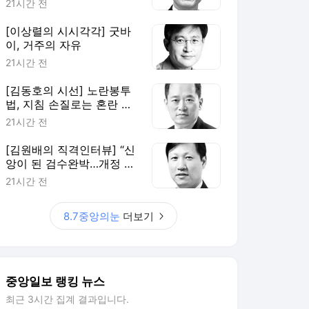
21시간 전
[이상렬의 시시각각] 굿바
이, 거주의 자유
21시간 전
[김동호의 시선] 노란봉투
법, 지침 손질로는 혼란 못
막는다
21시간 전
[김원배의 직격인터뷰] “신
앙이 된 검수완박…개정 형
소법은 개혁의 과잉”
21시간 전
8.7중앙의눈
더보기
중앙일보 랭킹 뉴스
최근 3시간 집계 결과입니다.