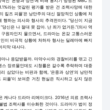
색인 ‘은중과 상연’에 비해 동시기 방영된 MBC 드
 1.1%라는 엇갈린 평가를 받은 건 조력사망에 대한
리 킬즈 피플’은 낭만주의 대신 절망적인 상황에 처
 행하는 의사와 형사의 추격전이다. “당신이 지금
“당신은 나 절대 못 잡아. 난 죄가 없거든.”(의사 역
 구원자인지 물으면서, 드라마는 온갖 고통스러운
지인이 비극적 상황에 처하자 형사는 딜레마에 빠지
마지막 대사다.
 얼마나 응답받을까. 마약수사와 경찰비리를 엮고 긴
펜스 장르물인데도 시청률은 갈수록 추락하며 대중
리 삼았다는 비판과 함께, ‘은중과 상연’의 낭만적
즈 피플’이 보여준 거친 현실은 직시하고 싶지 않은
받은 캐나다 드라마 리메이크다. 2016년 의료 조력사
 불법 조력사를 이슈화한 것이다. 드라마가 법이 정