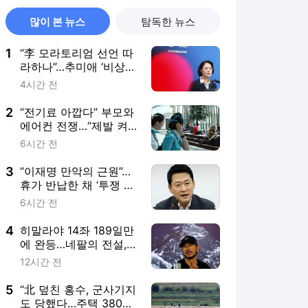
많이 본 뉴스
탐독한 뉴스
1
“李 모라토리엄 선언 따
라하나”…추미애 ‘비상선
언’ 與서도 난색
4시간 전
2
“전기료 아깝다” 부모와
에어컨 전쟁…“제발 켜
라” 속타는 자식 결국
6시간 전
3
“이재명 만악의 근원”…
휴가 반납한 채 ‘투쟁 올
인’하는 장동혁
6시간 전
4
히말라야 14좌 189일만
에 완등…네팔의 전설,
결국 산에서 떠났다
12시간 전
5
“北 덮친 홍수, 군사기지
도 당했다…주택 380채