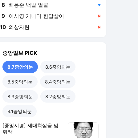
8
배용준 백발 얼굴
,하락
9
이시영 캐나다 한달살이
,신규
10
의상자란
,신규
중앙일보
PICK
8.7중앙의눈
8.6중앙의눈
8.5중앙의눈
8.4중앙의눈
8.3중앙의눈
8.2중앙의눈
8.1중앙의눈
[중앙시평] 세대학살을 멈
춰라!