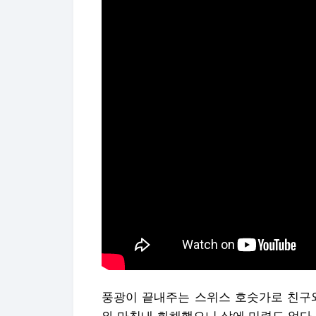
풍광이 끝내주는 스위스 호숫가로 친구와
와 마침내 화해했으니 삶에 미련도 없다