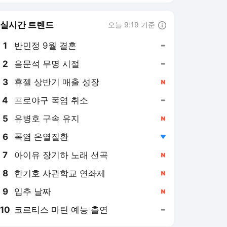
6
폭염 온열질환
,하락
7
아이유 장기하 노래 선곡
,신규
8
한기호 사관학교 연좌제
,신규
9
입추 날짜
,신규
10
코르티스 마틴 예능 출연
,유지
엘르 랭킹 뉴스
최근 3시간 집계 결과입니다.
많이 본 뉴스
1
공룡과 반려견이 등장하
는 8월 개봉 위기 탈출
영화 2
22시간 전