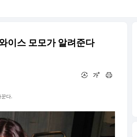
트와이스 모모가 알려준다
번역 설정
글씨크기 조절하기
인쇄하기
꾼다.