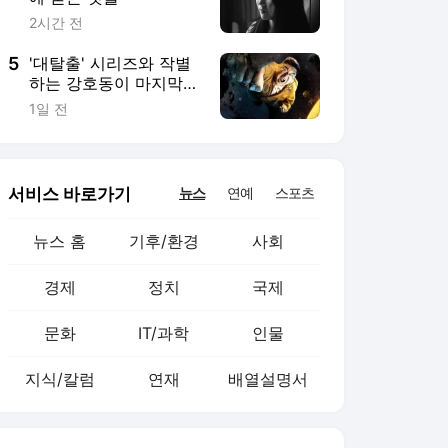
경제
정치
국제
문화
IT/과학
인물
지식/칼럼
연재
배열설명서