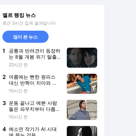
2
여름에는 뻔한 원피스
대신 반짝이 치마와 가
까워지기
10시간 전
3
운동 끝나고 예쁜 사람
들은 파우치부터 다릅니
다
10시간 전
4
예소연 작가가 AI 시대
에 묻는 것들
2시간 전
5
'대탈출' 시리즈와 작별
하는 강호동이 마지막으
로 남긴 말
1일 전
서비스 바로가기
뉴스
연예
스포츠
뉴스 홈
기후/환경
사회