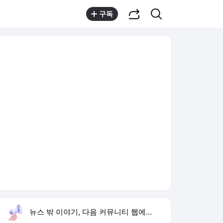
공유하기
검색
구독
뉴스 밖 이야기, 다음 커뮤니티 웹에서 보기
실시간 트렌드
오늘 9:19 기준
툴팁보기
1
반민정 9월 결혼
,유지
2
음문석 무명 시절
,유지
3
휴젤 상반기 매출 성장
,신규
4
프로야구 폭염 취소
,유지
5
유병호 구속 유지
,신규