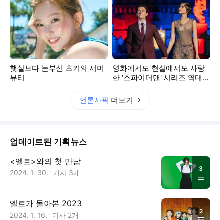
햇살보다 눈부신 츠키의 서머
영화에서도 현실에서도 사랑
뷰티
한 '스파이더맨' 시리즈 역대
커플은?
언론사픽
더보기
업데이트된 기획뉴스
<엘르>와의 첫 만남
3
2024. 1. 30.
기사
3
개
엘르가 돌아본 2023
2
2024. 1. 16.
기사
2
개