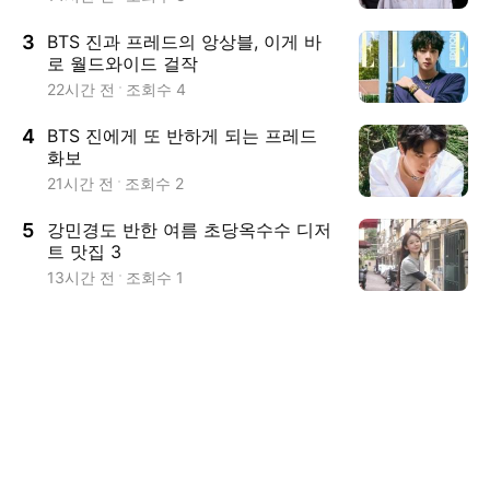
3
BTS 진과 프레드의 앙상블, 이게 바
로 월드와이드 걸작
22시간 전
조회수
4
4
BTS 진에게 또 반하게 되는 프레드
화보
21시간 전
조회수
2
5
강민경도 반한 여름 초당옥수수 디저
트 맛집 3
13시간 전
조회수
1