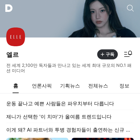
통합검색
알림피드 이동
엘르
구독
전 세계 2,100만 독자들과 만나고 있는 세계 최대 규모의 NO.1 패
션 미디어
홈
언론사픽
기획뉴스
전체뉴스
정보
운동 끝나고 예쁜 사람들은 파우치부터 다릅니다
제니가 선택한 '이 치마'가 올여름 트렌드입니다
이게 돼? AI 파트너와 투병 경험자들이 출연하는 신규 연프 2