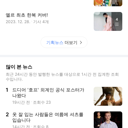
엘르 최초 한복 커버!
4
2023. 12. 28.
기사
4
개
기획뉴스
더보기
많이 본 뉴스
최근 24시간 동안 발행한 뉴스를 대상으로 1시간 전 집계한 조회
수입니다.
1
드디어 '호프' 외계인 공식 포스터가
나왔다
19시간 전
조회수
23
2
옷 잘 입는 사람들은 여름에 셔츠를
입습니다
14시간 전
조회수
8