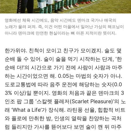
영화에선 체육 시간에도, 음악 시간에도 덴마크 국가나 애국의
노래가 울려 퍼져. 즉, 이건 어떤 마을에서 일어난 가상의 해프닝이
아니라 덴마크에 만연한 현실이라는 뼈 아픈 지적이란 뜻이지.
한가위야. 친척이 모이고 친구가 모이겠지. 술도 몇
순배 돌 수 있어. 술이 술을 먹기 시작하는 단계, ‘한
순배 더!’의 시간으로 가기 전에 사람이 사람과 마주
하는 시간이었으면 해. 0.05는 마법의 숫자가 아냐.
도로교통법에 따라 음주 운전에 해당하는 숫자(0.0
3% 이상)일 뿐이지. 영화의 처음과 끝은 덴마크의 3
인조 팝 그룹 ‘스칼렛 플레저(Scarlet Pleasure)’의 노
래 ‘What a Life’가 장식해. 라틴풍 선율, 힙합적 비트
와 플로에 만취한 밤, 인생의 열락을 찬양하는 곡처
럼 들리지만 가사를 뜯어보다 보면 술이 깬 뒤 마주