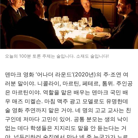
오늘의 100분 토론 주제는 술입니다. 소재도 술입니다!
덴마크 영화 ‘어나더 라운드’(2020년)의 주·조연 여
러분 말이야. 니콜라이, 마르틴, 페테르, 톰뮈. 주인공
은 마르틴이야. 역할을 맡은 배우는 덴마크 국민 배
우 매즈 미켈슨. 마침 맥주 광고 모델로도 유명한데
술 영화 주연까지 맡은 거야. 네 명의 고교 교사는 친
구인데 저마다 고민이 있어. 공통 분모는 생의 낙이
없는 데다 학생들은 지지리도 말을 안 듣는다는 거
야. 넋두리하러 술집에서 만난 넷 중 누군가가 노르