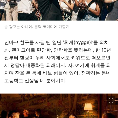
술 광고는 아니야. 블랙 코미디에 가깝지.
덴마크 친구를 사귈 땐 일단 ‘휘게(hygge)!’를 외쳐
봐. 덴마크어로 편안함, 안락함을 뜻하는데, 한 10년
전부터 힐링이 우리 사회에서도 키워드로 떠오르면
서 덩달아 대중화된 외래어지. 자, 여기에 휘게를 외
치며 잔을 든 동네 바보 형들이 있어. 정확히는 동네
고등학교 선생님 네 분이시지.
이미지 크게 보기