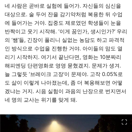
네 사람은 곧바로 실험에 들어가. 자신들의 심신을
대상으로. 술 두어 잔을 감기약처럼 복용한 뒤 수업
에 들어가는 거야. 집중도 제로였던 학생들이 눈을
반짝이고 웃기 시작해. ‘이게 꿈인가, 생시인가?’ 우리
의 ‘쌤’들, 긴장이 풀리니 실없는 농담도 하고 파격적
인 방식으로 수업을 진행한 거야. 아이들의 맘도 열
리기 시작하지. 여기서 끝난다면, 영화는 10분짜리
해피엔딩 단편영화로 영영 묻혔겠지. 문제가 생겨.
늘 그렇듯 ‘브레이크 고장’이 문제야. 고작 0.05%로
도 삶이 이렇게 나아졌는데, 좀 더 복용해보면 어떻
겠냐는 거지. 시음 실험이 과음의 난장으로 번지면서
네 명의 교사는 위기를 맞게 돼.
이미지 크게 보기