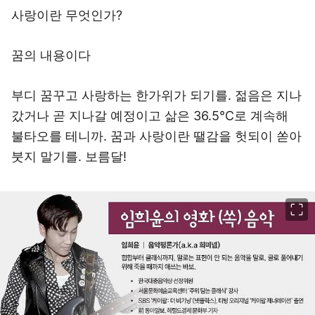
사랑이란 무엇인가?
꿈의 내용이다
부디 꿈꾸고 사랑하는 한가위가 되기를. 젊음은 지나
갔거나 곧 지나갈 예정이고 삶은 36.5℃로 계속해
불타오를 테니까. 꿈과 사랑이란 땔감을 헛되이 쏟아
붓지 말기를. 보름달!
이미지 크게 보기