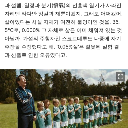
과 설렘, 열정과 분기(憤氣)의 선홍색 열기가 사라진
자리엔 타다만 잉걸과 재뿐이겠지. 그래도 어쩌겠어.
살아있다는 사실 자체가 여전히 불덩이인 것을. 36.
5℃로, 0.000% 그 자체로 삶은 이미 채워져 있는 것
아닐까. 가설의 주창자인 스코르데루도 나중에 자기
주장을 수정했다고 해. ‘0.05%설’은 잘못된 실험 결
과 산출로 인한 오류였다고.
이미지 크게 보기