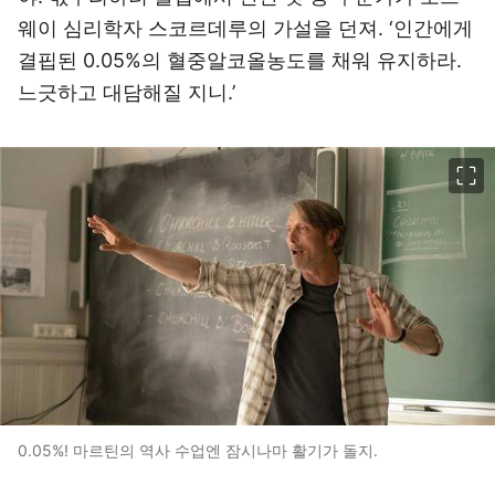
웨이 심리학자 스코르데루의 가설을 던져. ‘인간에게
결핍된 0.05%의 혈중알코올농도를 채워 유지하라.
느긋하고 대담해질 지니.’
이미지 크게 보기
0.05%! 마르틴의 역사 수업엔 잠시나마 활기가 돌지.