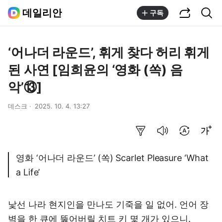
공유하기
통합검색
데일리안
구독
‘어나더 라운드’, 휘게 찾다 허리 휘게
된 사연 [임희윤의 ‘영화 (쏙) 음
악’⑬]
데스크
2025. 10. 4. 13:27
요약보기
음성으로 듣기
번역 설정
글씨크기 조절하기
영화 ‘어나더 라운드’ (쏙) Scarlet Pleasure ‘What
a Life’
낯선 나라 현지인을 만나도 기죽을 일 없어. 언어 장
벽을 한 큐에 뚫어버릴 치트 키 몇 개가 있으니.