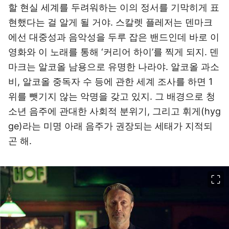
할 현실 세계를 두려워하는 이의 정서를 기막히게 표
현했다는 걸 알게 될 거야. 스칼렛 플레저는 덴마크
에선 대중성과 음악성을 두루 잡은 밴드인데 바로 이
영화와 이 노래를 통해 ‘커리어 하이’를 찍게 되지. 덴
마크는 알코올 남용으로 유명한 나라야. 알코올 과소
비, 알코올 중독자 수 등에 관한 세계 조사를 하면 1
위를 뺏기지 않는 악명을 갖고 있지. 그 배경으로 청
소년 음주에 관대한 사회적 분위기, 그리고 휘게(hyg
ge)라는 미명 아래 음주가 권장되는 세태가 지적되
곤 해.
이미지 크게 보기