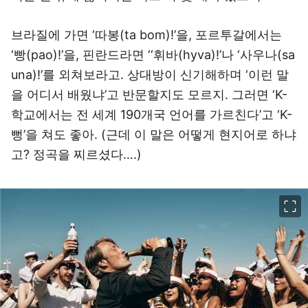
브라질에 가면 ‘따봉(ta bom)!’을, 포르투갈에서는
‘빵(pao)!’을, 핀란드라면 ‘‘휘바(hyva)!’나 ‘사우나(sa
una)!’를 외쳐보라고. 상대방이 신기해하며 ‘이런 말
을 어디서 배웠냐’고 반문할지도 모르지. 그러면 ‘K-
학교에서는 전 세계 190개국 언어를 가르친다’고 ‘K-
뻥’을 쳐도 좋아. (근데 이 말은 어떻게 현지어로 하냐
고? 정곡을 찌르셨다….)
이미지 크게 보기