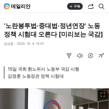
공유하기
통합검색
데일리안
구독
‘노란봉투법·중대법·정년연장’ 노동
정책 시험대 오른다 [미리보는 국감]
김성웅
2025. 10. 4. 12:01
요약보기
음성으로 듣기
번역 설정
글씨크기 조절하기
15일 국회 환노위서 노동부 국감 시행
김영훈 노동장관 정책 시험대
이미지 크게 보기