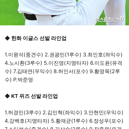
◆ 한화 이글스 선발 라인업
1.이원석(중견수) 2.권광민(1루수) 3.최인호(좌익수)
4.노시환(3루수) 5.이진영(지명타자) 6.이도윤(유격
수) 7.김태연(우익수) 8.허인서(포수) 9.황영묵(2루
수) P.박준영
◆ KT 위즈 선발 라인업
1.허경민(3루수) 2.김민혁(좌익수) 3.안현민(우익수)
4.강백호(지명타자) 5.황재균(1루수) 6.장성우(포수)