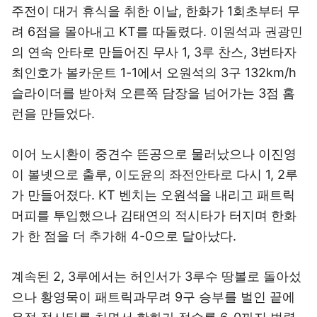
주전이 대거 휴식을 취한 이날, 한화가 1회초부터 무
려 6점을 몰아내고 KT를 따돌렸다. 이원석과 권광민
의 연속 안타로 만들어진 무사 1, 3루 찬스, 3번타자
최인호가 볼카운트 1-1에서 오원석의 3구 132km/h
슬라이더를 받아쳐 오른쪽 담장을 넘어가는 3점 홈
런을 만들었다.
이어 노시환이 중견수 뜬공으로 물러났으나 이진영
이 볼넷으로 출루, 이도윤의 좌전안타로 다시 1, 2루
가 만들어졌다. KT 벤치는 오원석을 내리고 패트릭
머피를 투입했으나 김태연의 적시타가 터지며 한화
가 한 점을 더 추가해 4-0으로 달아났다.
계속된 2, 3루에서는 허인서가 3루수 땅볼로 돌아섰
으나 황영묵이 패트릭과무려 9구 승부를 벌인 끝에