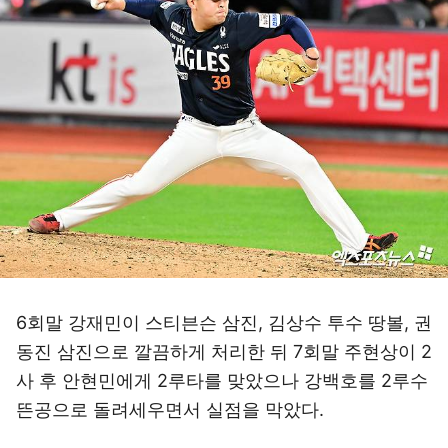
6회말 강재민이 스티븐슨 삼진, 김상수 투수 땅볼, 권
동진 삼진으로 깔끔하게 처리한 뒤 7회말 주현상이 2
사 후 안현민에게 2루타를 맞았으나 강백호를 2루수
뜬공으로 돌려세우면서 실점을 막았다.