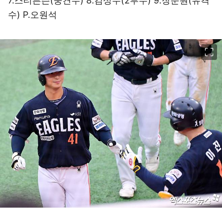
7.스티븐슨(중견수) 8.김상수(2루수) 9.장준원(유격
수) P.오원석
이미지 크게 보기