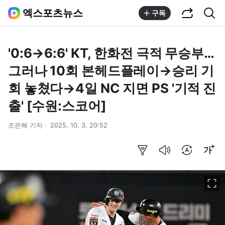
공유하기
통합검색
엑스포츠뉴스
구독
'0:6→6:6' KT, 한화전 극적 무승부…
그러나 10회 본헤드플레이→승리 기
회 놓쳤다→4일 NC 지면 PS '기적 진
출' [수원:스코어]
조은혜 기자
2025. 10. 3. 20:52
요약보기
음성으로 듣기
번역 설정
글씨크기 조절하기
이미지 크게 보기