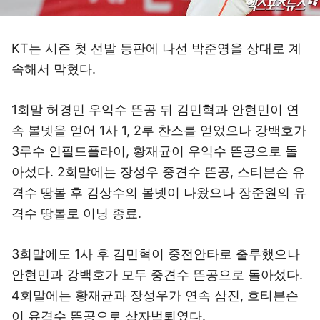
KT는 시즌 첫 선발 등판에 나선 박준영을 상대로 계
속해서 막혔다.
1회말 허경민 우익수 뜬공 뒤 김민혁과 안현민이 연
속 볼넷을 얻어 1사 1, 2루 찬스를 얻었으나 강백호가
3루수 인필드플라이, 황재균이 우익수 뜬공으로 돌
아섰다. 2회말에는 장성우 중견수 뜬공, 스티븐슨 유
격수 땅볼 후 김상수의 볼넷이 나왔으나 장준원의 유
격수 땅볼로 이닝 종료.
3회말에도 1사 후 김민혁이 중전안타로 출루했으나
안현민과 강백호가 모두 중견수 뜬공으로 돌아섰다.
4회말에는 황재균과 장성우가 연속 삼진, 흐티븐슨
이 유격수 뜬공으로 삼자범퇴였다.