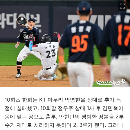
이미지 크게 보기
10회초 한화는 KT 마무리 박영현을 상대로 추가 득
점에 실패했고, 10회말 정우주 상대 1사 후 김민혁이
몸에 맞는 공으로 출루, 안현민의 평범한 땅볼을 2루
수가 제대로 처리하지 못하며 2, 3루가 됐다. 그러나