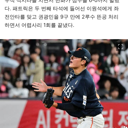
우적 적시타를 치면서 한화가 점수를 6-0까지 벌렸
다. 패트릭은 두 번째 타석에 들어선 이원석에게 좌
전안타를 맞고 권광민을 9구 만에 2루수 뜬공 처리
하면서 어렵사리 1회를 끝냈다.
이미지 크게 보기