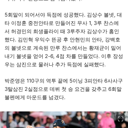
5회말이 되어서야 득점에 성공했다. 김상수 볼넷, 대
타 이정훈 중전안타로 만들어진 무사 1, 3루 찬스에
서 허경민의 희생플라이 때 3루주자 김상수가 홈인
했다. 김민혁 우익수 뜬공 후 안현민의 안타, 강백호
의 볼넷으로 계속된 만루 찬스에서는 황재균이 밀어
내기 볼넷을 얻어 2-6, 4점 차를 만들었다. 이후 장성
우는 삼진으로 물러나 추가 득점에 실패했다.
박준영은 110구의 역투 끝에 5이닝 3피안타 6사사구
3탈삼진 2실점으로 데뷔 첫 승 요건을 갖추고 6회말
불펜에게 마운드를 넘겼다.
이미지 크게 보기