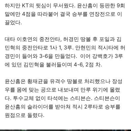
하지만 KT의 뒷심이 무서웠다. 윤산흠이 등판한 9회
말에만 4점을 따라붙어 결국 승부를 연장전으로 이
끌었다.
대타 이호연의 중전안타, 허경민 땅볼 후 포일과 김
민혁의 중전안타로 1사 1, 3루. 안현민의 적시타에 허
경민이 들어와 3-6을 만들었다. 이어 강백호가 3루
에 있던 김민혁을 불러들이며 4-6, 2점 차.
윤산흠은 황재균을 유격수 땅볼로 처리했으나 장성
우를 몸에 맞는 공으로 내보내며 만루 위기에 몰렸
다. 투수교체 없이 타석에는 스티븐슨. 스티븐슨이
윤산흠의 슬라이더를 받아쳐 적시 2루타로 승부를
원점으로 돌렸다.