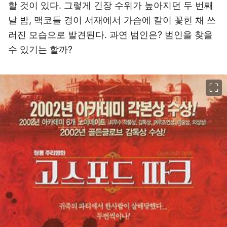
할 것이 있다. 그렇게 긴장 수위가 높아지던 두 번째
날 밤, 맥코들 경이 서재에서 가슴에 칼이 꽃힌 채 쓰
러진 모습으로 발견된다. 과연 범인은? 범인을 찾을
수 있기는 할까?
이미지 크게 보기