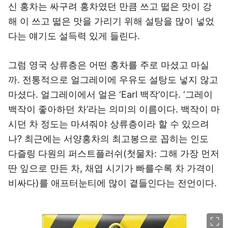
신 홍차는 싸구려 홍차였던 만큼 쓰고 떫은 맛이 강
해 이 쓰고 떫은 맛을 가리기 위해 설탕을 많이 넣었
다는 얘기도 설득력 있게 들린다.
그럼 영국 상류층은 어떤 홍차를 주로 마셨고 마실
까. 전통적으로 얼그레이에 우유도 설탕도 넣지 않고
마셨다. 얼그레이에서 얼은 ‘Earl 백작’이다. ‘그레이
백작이 좋아하던 차’라는 의미의 이름이다. 백작이 마
시던 차 정도는 마셔줘야 상류층이라 할 수 있으려
나? 최근에는 서양홍차의 최고봉으로 꼽히는 인도
다즐링 다원의 퍼스트플러쉬(첫물차: 그해 가장 먼저
딴 잎으로 만든 차, 채엽 시기가 빠를수록 차 가격이
비싸다)를 애프터눈티에 많이 곁들인다는 전언이다.
이미지 크게 보기