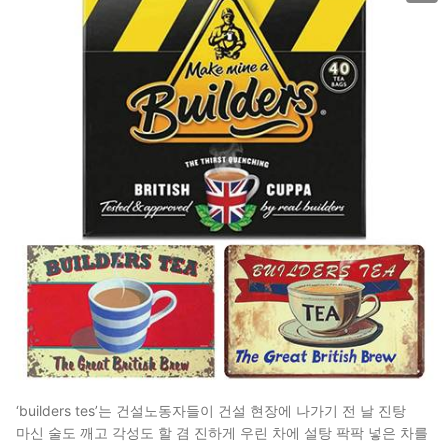
‘builders tes’는 건설노동자들이 건설 현장에 나가기 전 날 진탕
마신 술도 깨고 각성도 할 겸 진하게 우린 차에 설탕 팍팍 넣은 차를