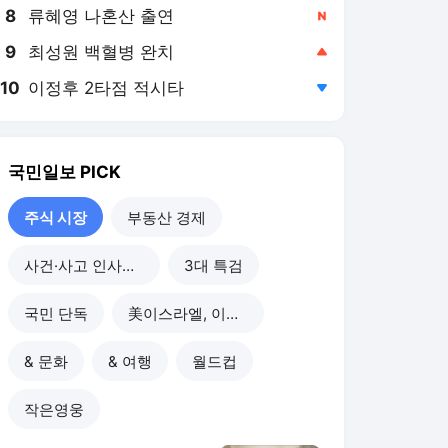
8
류혜영 나혼산 출연
,신규
9
최성원 백혈병 완치
,상승
10
이정후 2타점 적시타
,하락
국민일보
PICK
주식 시장
부동산 경제
사건·사고 인사이드
3대 특검
국민 단독
美이스라엘, 이란 공습
& 문화
& 여행
월드컵
작은영웅