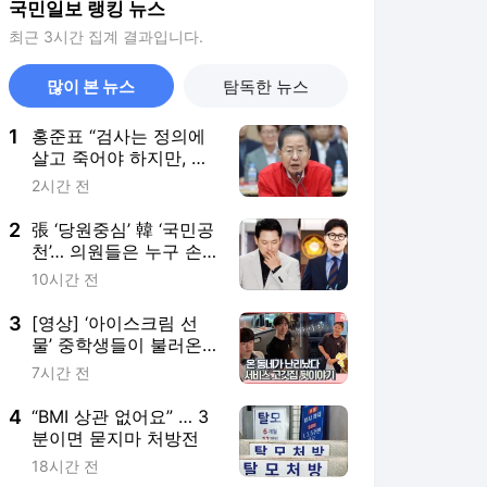
국민일보 랭킹 뉴스
최근 3시간 집계 결과입니다.
많이 본 뉴스
탐독한 뉴스
1
홍준표 “검사는 정의에
살고 죽어야 하지만, 한
동훈은 권력에 살고 죽
2시간 전
어”
2
張 ‘당원중심’ 韓 ‘국민공
천’… 의원들은 누구 손
들어줄까
10시간 전
3
[영상] ‘아이스크림 선
물’ 중학생들이 불러온
뜻밖의 결말
7시간 전
4
“BMI 상관 없어요” … 3
분이면 묻지마 처방전
18시간 전