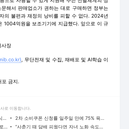
비용으로 사용할 수 있게 지원해 주는 전달체계의 정
소문해서 판매업소가 권하는 대로 구매하면 정부는
의 불편과 재정의 낭비를 피할 수 없다. 2024년
 1004억원을 보조기기에 지급했다. 앞으로 이 규
이사장
b.co.kr)
, 무단전재 및 수집, 재배포 및 AI학습 이
배포 금지.
론사로 이동합니다.
충북 진천 축제장서 식사한 주민 170명 식중독 증세
2차 소비쿠폰 신청률 일주일 만에 75% 육박…‘이만큼’ 지급
“中천연동굴에 10m 쓰레기산…하수관으로 분뇨도 유입”
“사춘기 때 담배 피웠다면 자녀 노화 속도도 빨라진다”