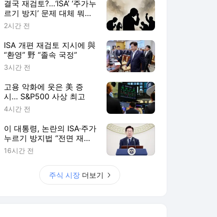
결국 재검토?…‘ISA’ ‘주가누
르기 방지’ 문제 대체 뭐길
래
2시간 전
ISA 개편 재검토 지시에 與
“환영” 野 “졸속 국정”
3시간 전
고용 악화에 웃은 美 증
시… S&P500 사상 최고
4시간 전
이 대통령, 논란의 ISA·주가
누르기 방지법 “전면 재검
토”
16시간 전
주식 시장
더보기