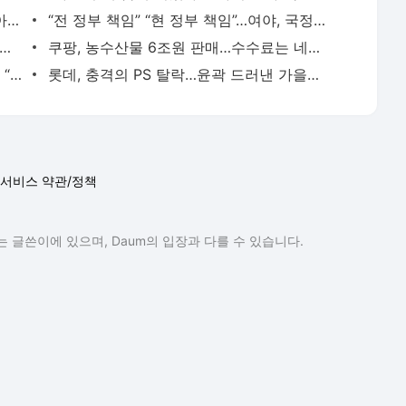
양산서 분뇨 수거차 70m 아래로 추락…아버지·아들 숨져
“전 정부 책임” “현 정부 책임”…여야, 국정자원 화재 ‘네 탓 공방’
대급 최악” “1점도 아깝다”…카톡 업뎃에 ‘분노 리뷰’ 폭발
쿠팡, 농수산물 6조원 판매…수수료는 네이버 3.5배
국민 5명 중 4명 ‘노후 걱정’… 정작 1명만 “준비 돼 있다”
롯데, 충격의 PS 탈락…윤곽 드러낸 가을야구 대진표
서비스 약관/정책
 글쓴이에 있으며, Daum의 입장과 다를 수 있습니다.