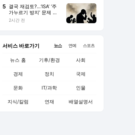
5
결국 재검토?…‘ISA’ ‘주
가누르기 방지’ 문제 대
체 뭐길래
2시간 전
서비스 바로가기
뉴스
연예
스포츠
뉴스 홈
기후/환경
사회
경제
정치
국제
문화
IT/과학
인물
지식/칼럼
연재
배열설명서