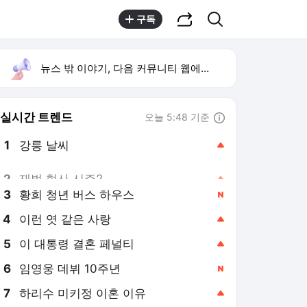
공유하기
검색
구독
뉴스 밖 이야기, 다음 커뮤니티 웹에서 보기
실시간 트렌드
오늘 5:48 기준
툴팁보기
1
강릉 날씨
,상승
2
재벌 형사 시즌2
,상승
3
황희 청년 버스 하우스
,신규
4
이런 엿 같은 사랑
,상승
5
이 대통령 결혼 페널티
,상승
6
임영웅 데뷔 10주년
,신규
7
하리수 미키정 이혼 이유
,상승