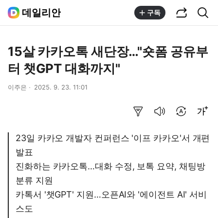
공유하기
통합검색
데일리안
구독
15살 카카오톡 새단장…"숏폼 공유부
터 챗GPT 대화까지"
이주은
2025. 9. 23. 11:01
요약보기
음성으로 듣기
번역 설정
글씨크기 조절하기
23일 카카오 개발자 컨퍼런스 '이프 카카오'서 개편
발표
진화하는 카카오톡…대화 수정, 보톡 요약, 채팅방
분류 지원
카톡서 '챗GPT' 지원…오픈AI와 '에이전트 AI' 서비
스도