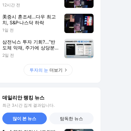
데일리안 랭킹 뉴스
최근 3시간 집계 결과입니다.
많이 본 뉴스
탐독한 뉴스
1
송영길·김민석, '조희대
탄핵' 외치자…與법사위
원들 "즉시 대법관 제청
5시간 전
하라"
2
"편해서 매일 신었는
데"...전문가가 경고한
'크록스'의 숨은 위험
3시간 전
3
박지원이 본 호남 당
심…"李대통령과 1년 함
께한 김민석에 갈 것"
1시간 전
4
日 "오봉 연휴 '더블 태
풍' 영향"...태풍 '돌핀'
한국 영향 줄까
8시간 전