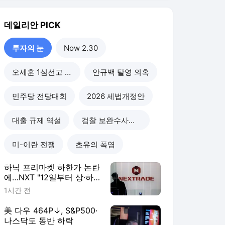
하닉 프리마켓 하한가 논란
에…NXT "12일부터 상·하
한가 주문금지"
1시간 전
美 다우 464P↓, S&P500·
나스닥도 동반 하락
12시간 전
美증시 혼조세…다우 최고
치, S&P·나스닥 하락
1일 전
삼전닉스 투자 기회?…“반
도체 악재, 주가에 상당분
반영”
2일 전
투자의 눈
더보기