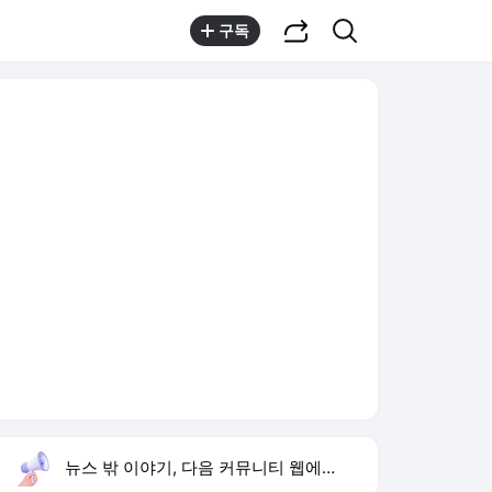
공유하기
검색
구독
뉴스 밖 이야기, 다음 커뮤니티 웹에서 보기
실시간 트렌드
오늘 8:09 기준
툴팁보기
1
그늘로 앱
,신규
2
방은희 어머니 고독사
,유지
3
윤민우 윤리위원장
,상승
4
하영 4대째 의사 집안
,하락
5
차인표 동생 구강암 사망
,하락
6
SK하이닉스 54조 투자
,하락
7
카카오 임금협약
,하락