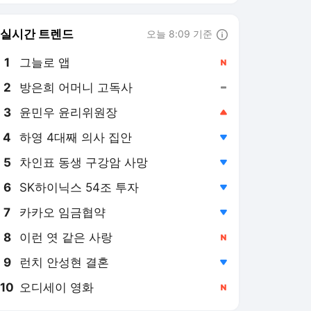
8
이런 엿 같은 사랑
,신규
9
런치 안성현 결혼
,하락
10
오디세이 영화
,신규
데일리안
PICK
투자의 눈
Now 2.30
오세훈 1심선고 이후
안규백 탈영 의혹
민주당 전당대회
2026 세법개정안
대출 규제 역설
검찰 보완수사권 폐지
미-이란 전쟁
초유의 폭염