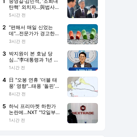
5
하닉 프리마켓 하한가
논란에…NXT "12일부터
상·하한가 주문금지"
1시간 전
서비스 바로가기
뉴스
연예
스포츠
뉴스 홈
기후/환경
사회
경제
정치
국제
문화
IT/과학
인물
지식/칼럼
연재
배열설명서