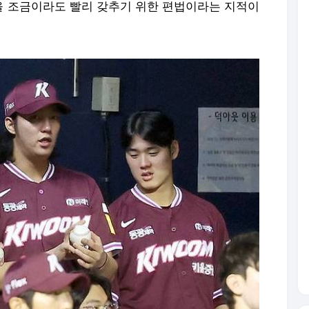
움 히어로즈와 두산 베어스의 경기서 1군 엔트리에 합류한 키움