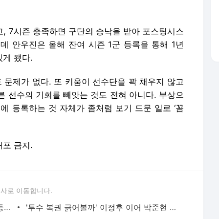
 문제가 없다. 또 키움이 선수단을 꽉 채우지 않고
른 선수의 기회를 빼앗는 것도 전혀 아니다. 부상으
리에 등록하는 것 자체가 좀처럼 보기 드문 일로 ‘꼼
배포 금지.
론사로 이동합니다.
군 복무 마친 키움 안우진, 확대 엔트리 등록 “본인 요청”
'투수 복권 긁어볼까' 이정후 이어 박준현 택한 히어로즈
런 쏜 디아즈 48호포! 4위 삼성, 3위도 가시권…구창모 3이닝
은퇴 선언한 ‘원클럽맨’ 커쇼…영구결번+명예의 전당 찜?
명관!
[단독 인터뷰] '윤민우와 징계 논의' 지목된 C교수 "윤리위원장, 외부와 논의 잘못된 행위"
"노원구 40.2도 기록"...서울, 8년 만에 40도 돌파
전당대회 투표 한창인데…민주당 당원 1.7만명 개인정보 유출
돈 안 되면 지원도 끝?…정동진독립영화제 예산 삭감이 던진 질문 [초점]
‘심판 성접대’ 런던 올림픽 동메달 박탈? 한국 축구 최대 명예 실추