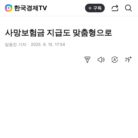
공유하기
통합검색
한국경제TV
구독
사망보험금 지급도 맞춤형으로
임동진 기자
2025. 9. 15. 17:54
요약보기
음성으로 듣기
번역 설정
글씨크기 조절하기