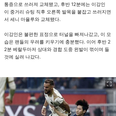
통증으로 쓰러져 교체됐고, 후반 12분에는 이강인
이 중거리 슈팅 직후 오른쪽 발목을 붙잡고 쓰러지면
서 세니 마율루와 교체됐다.
이강인은 불편한 표정으로 터널을 빠져나갔고, 이 모
습은 팬들의 우려를 키우기에 충분했다. 이어 후반 2
2분 베랄두마저 상대와 경합 도중 왼발이 꺾이며 들
것에 실려 나갔다.
이미지 크게 보기