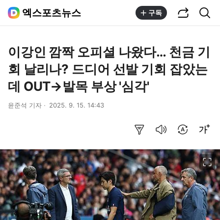
공유하기
통합검색
엑스포츠뉴스
구독
이강인 깜짝 오피셜 나왔다… 천금 기
회 날리나? 드디어 선발 기회 잡았는
데 OUT→발목 부상 '심각'
윤준석 기자
2025. 9. 15. 14:43
요약보기
음성으로 듣기
번역 설정
글씨크기 조절하기
이미지 크게 보기