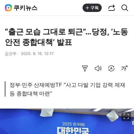
공유하기
통합검색
쿠키뉴스
구독
“출근 모습 그대로 퇴근”…당정, ‘노동
안전 종합대책’ 발표
김건주
2025. 9. 15. 12:17
요약보기
음성으로 듣기
번역 설정
글씨크기 조절하기
정부·민주 산재예방TF “사고 다발 기업 강력 제재
등 종합대책 마련”
이미지 크게 보기