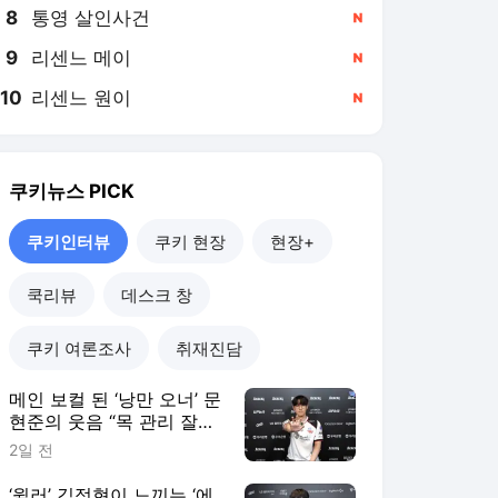
8
통영 살인사건
,신규
9
리센느 메이
,신규
10
리센느 원이
,신규
쿠키뉴스
PICK
쿠키인터뷰
쿠키 현장
현장+
쿡리뷰
데스크 창
쿠키 여론조사
취재진담
메인 보컬 된 ‘낭만 오너’ 문
현준의 웃음 “목 관리 잘해
야죠” [쿠키인터뷰]
2일 전
‘윌러’ 김정현이 느끼는 ‘에