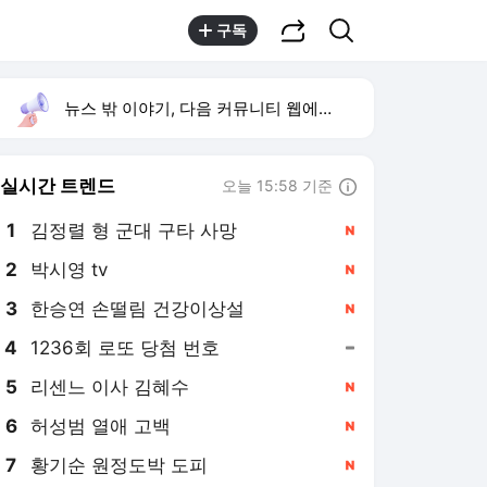
공유하기
검색
구독
뉴스 밖 이야기, 다음 커뮤니티 웹에서 보기
실시간 트렌드
오늘 15:58 기준
툴팁보기
1
김정렬 형 군대 구타 사망
,신규
3
한승연 손떨림 건강이상설
,신규
4
1236회 로또 당첨 번호
,유지
5
리센느 이사 김혜수
,신규
6
허성범 열애 고백
,신규
7
황기순 원정도박 도피
,신규