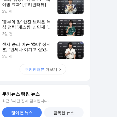
이밍 효과’ [쿠키인터뷰]
2일 전
‘동부의 왕’ 한진 브리온 핵
심 전력 ‘캐스팅’ 신민제 “팬
들에게 좋은 경기력으로 보
2일 전
답할 것” [쿠키 인터뷰]
젠지 승리 이끈 ‘쵸비’ 정지
훈, “언제나 이기고 싶었다”
[쿠키인터뷰]
2일 전
쿠키인터뷰
더보기
쿠키뉴스 랭킹 뉴스
최근 3시간 집계 결과입니다.
많이 본 뉴스
탐독한 뉴스