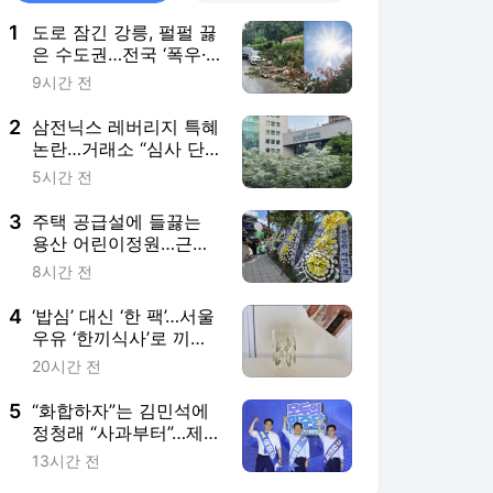
1
도로 잠긴 강릉, 펄펄 끓
은 수도권…전국 ‘폭우·
폭염’ 극과 극
9시간 전
2
삼전닉스 레버리지 특혜
논란…거래소 “심사 단
축 사실 무근”
5시간 전
3
주택 공급설에 들끓는
용산 어린이정원…근조
화환까지 등장
8시간 전
4
‘밥심’ 대신 ‘한 팩’…서울
우유 ‘한끼식사’로 끼니
해결될까 [리뷰로그]
20시간 전
5
“화합하자”는 김민석에
정청래 “사과부터”…제
주서 與 전대 충돌
13시간 전