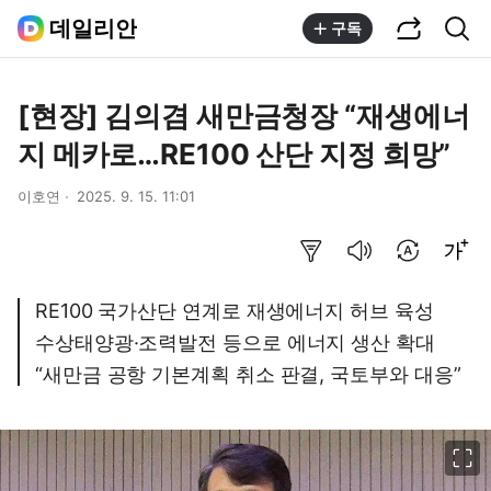
공유하기
통합검색
데일리안
구독
[현장] 김의겸 새만금청장 “재생에너
지 메카로…RE100 산단 지정 희망”
이호연
2025. 9. 15. 11:01
요약보기
음성으로 듣기
번역 설정
글씨크기 조절하기
RE100 국가산단 연계로 재생에너지 허브 육성
수상태양광·조력발전 등으로 에너지 생산 확대
“새만금 공항 기본계획 취소 판결, 국토부와 대응”
이미지 크게 보기