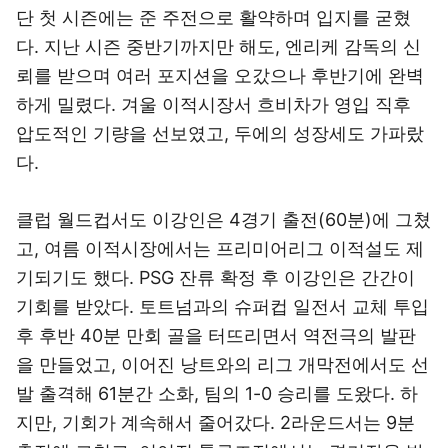
단 첫 시즌에는 준 주전으로 활약하며 입지를 굳혔
다. 지난 시즌 중반기까지만 해도, 엔리케 감독의 신
뢰를 받으며 여러 포지션을 오갔으나 후반기에 완벽
하게 밀렸다. 겨울 이적시장서 흐비차가 영입 직후
압도적인 기량을 선보였고, 두에의 성장세도 가파랐
다.
클럽 월드컵서도 이강인은 4경기 출전(60분)에 그쳤
고, 여름 이적시장에서는 프리미어리그 이적설도 제
기되기도 했다. PSG 잔류 확정 후 이강인은 간간이
기회를 받았다. 토트넘과의 슈퍼컵 일전서 교체 투입
후 후반 40분 만회 골을 터뜨리면서 역전극의 발판
을 만들었고, 이어진 낭트와의 리그 개막전에서도 선
발 출격해 61분간 소화, 팀의 1-0 승리를 도왔다. 하
지만, 기회가 계속해서 줄어갔다. 2라운드서는 9분