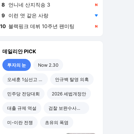
8
언니네 산지직송 3
,신규
9
이런 엿 같은 사랑
,하락
10
블랙핑크 데뷔 10주년 팬미팅
,신규
데일리안
PICK
투자의 눈
Now 2.30
오세훈 1심선고 이후
안규백 탈영 의혹
민주당 전당대회
2026 세법개정안
대출 규제 역설
검찰 보완수사권 폐지
미-이란 전쟁
초유의 폭염