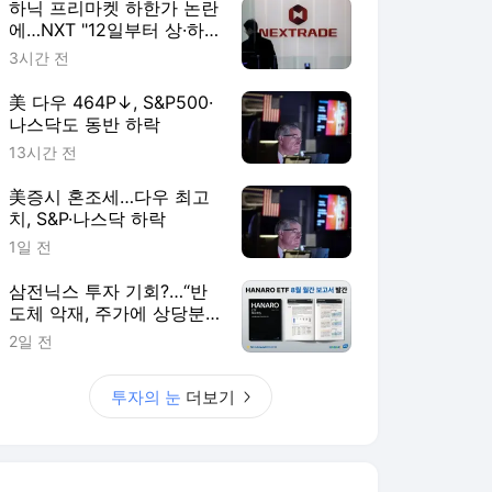
하닉 프리마켓 하한가 논란
에…NXT "12일부터 상·하
한가 주문금지"
3시간 전
美 다우 464P↓, S&P500·
나스닥도 동반 하락
13시간 전
美증시 혼조세…다우 최고
치, S&P·나스닥 하락
1일 전
삼전닉스 투자 기회?…“반
도체 악재, 주가에 상당분
반영”
2일 전
투자의 눈
더보기