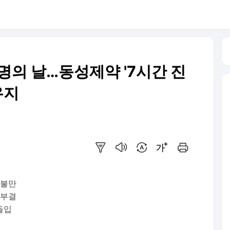
운명의 날…동성제약 '7시간 진
유지
요약보기
음성으로 듣기
번역 설정
글씨크기 조절하기
인쇄하기
 불만
 부결
돌입