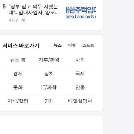
5
“정부 믿고 의무 지켰는
데”…임대사업자, 양도세
혜택 폐지 반발
4시간 전
서비스 바로가기
뉴스
연예
스포츠
뉴스 홈
기후/환경
사회
경제
정치
국제
문화
IT/과학
인물
지식/칼럼
연재
배열설명서