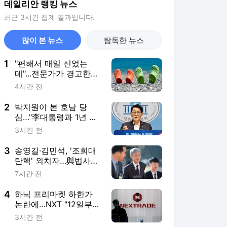
데일리안 랭킹 뉴스
최근 3시간 집계 결과입니다.
많이 본 뉴스
탐독한 뉴스
1
"편해서 매일 신었는
데"...전문가가 경고한
'크록스'의 숨은 위험
4시간 전
2
박지원이 본 호남 당
심…"李대통령과 1년 함
께한 김민석에 갈 것"
3시간 전
3
송영길·김민석, '조희대
탄핵' 외치자…與법사위
원들 "즉시 대법관 제청
7시간 전
하라"
4
하닉 프리마켓 하한가
논란에…NXT "12일부터
상·하한가 주문금지"
3시간 전