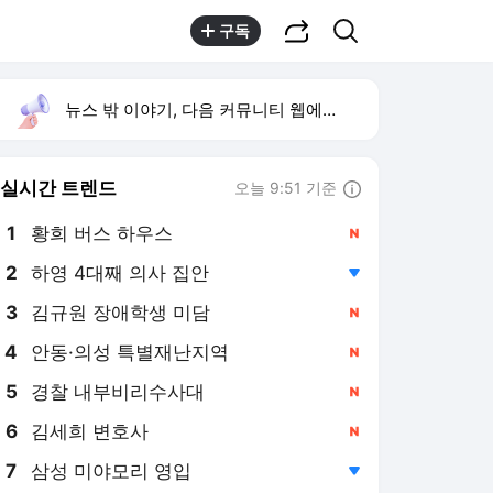
공유하기
검색
구독
뉴스 밖 이야기, 다음 커뮤니티 웹에서 보기
실시간 트렌드
오늘 9:51 기준
툴팁보기
1
황희 버스 하우스
,신규
2
하영 4대째 의사 집안
,하락
3
김규원 장애학생 미담
,신규
4
안동·의성 특별재난지역
,신규
5
경찰 내부비리수사대
,신규
6
김세희 변호사
,신규
7
삼성 미야모리 영입
,하락