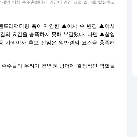
 주주들의 우려가 경영권 방어에 결정적인 역할을
시주총 시작 전부터 몸싸움
/1547966
 지연에 재차 연기
/1548097
에 오후 2시 이후 재개키로
/1548146
회
/1548279
회…현 경영진 체제 유지
/1548248