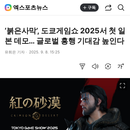
공유하기
통합검색
엑스포츠뉴스
구독
‘붉은사막’, 도쿄게임쇼 2025서 첫 일
본 데모… 글로벌 흥행 기대감 높인다
유희은 기자
2025. 9. 8. 15:25
요약보기
음성으로 듣기
번역 설정
글씨크기 조절하기
이미지 크게 보기