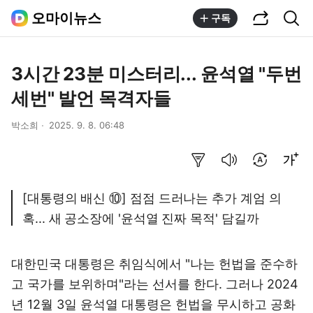
공유하기
통합검색
오마이뉴스
구독
3시간 23분 미스터리... 윤석열 "두번
세번" 발언 목격자들
박소희
2025. 9. 8. 06:48
요약보기
음성으로 듣기
번역 설정
글씨크기 조절하기
[대통령의 배신 ⑩] 점점 드러나는 추가 계엄 의
혹... 새 공소장에 '윤석열 진짜 목적' 담길까
대한민국 대통령은 취임식에서 "나는 헌법을 준수하
고 국가를 보위하며"라는 선서를 한다. 그러나 2024
년 12월 3일 윤석열 대통령은 헌법을 무시하고 공화