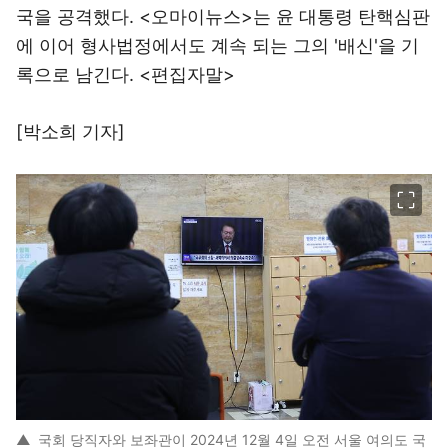
국을 공격했다. <오마이뉴스>는 윤 대통령 탄핵심판
에 이어 형사법정에서도 계속 되는 그의 '배신'을 기
록으로 남긴다. <편집자말>
[박소희 기자]
이미지 크게 보기
▲
국회 당직자와 보좌관이 2024년 12월 4일 오전 서울 여의도 국