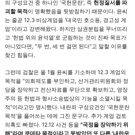
의 구성요건 중 하나인 '국헌문란', 즉
헌정질서를 파
괴할 목적
이 명확했음을 뒷받침하기 때문이다. 윤씨
는 줄곧 12.3 비상계엄을 '대국민 호소용, 경고성 계
엄'이라고 강변해왔다. 하지만 삼권분립을 무너뜨리
고 '헌법 위의 윤석열'로 군림하는 것이 진짜 목표가
아니었다면, "두 번, 세 번 걸면 된다"고 말할 이유를
찾긴 힘들다.
그런데 검찰은 올 1월 윤씨를 기소하며 12.3 계엄의
목적을 "의회제도를 부인하고, 선거관리위원회와 정
당을 장악하고 전산자료를 무단으로 확보하고, 영장
주의 등 헌법과 형사소송법상의 기능을 소멸시킬 목
적"이라고만 명시했다. 내란죄 구성요건인 '국헌문란
목적'을 풀어쓰는 데에 그친 문구다. 추가 계엄 검토
의혹도 빠졌다. 12.12 사건 등을
"국정을 장악하기 위
해"라며 쿠데타 목적이라고 못박았던 또 다른 '내란우