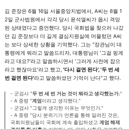
김 준장은 6월 16일 서울중앙지법에서, A씨는 8월 1
2일 군사법원에서 각각 당시 윤석열씨가 몹시 격앙
된 상태였다고 증언했다. 당시 국회법을 찾으러 나갔
던 김 준장보다 더 길게 결심지원실에 머물렀던 A씨
는 보다 상세한 상황을 기억했다. 그는 "장관님이 대
통령에게 뭐라고 말씀드리자, 대통령님이 '그걸 핑계
라고 대요?'라고 말씀하시면서 '그러게 사전에 잡으
라고 했잖아요'라고 했고,
'다시 걸면 된다', '두 번 세
번 걸면 된다'
라고 말씀하셨던 기억이 난다"고 했다.
- 군검사 "
두 번 세 번 거는 것이 뭐라고 생각했는가.
"
- A 중령 "
계엄
이라고 생각했다."
- 군검사 "그렇게 생각한 이유는 무엇인가."
- A 중령 "당시 분위기가 언론을 통해 알려진 것은,
국회의원님들이 국회에 계속 출입하셨고
계엄 해제