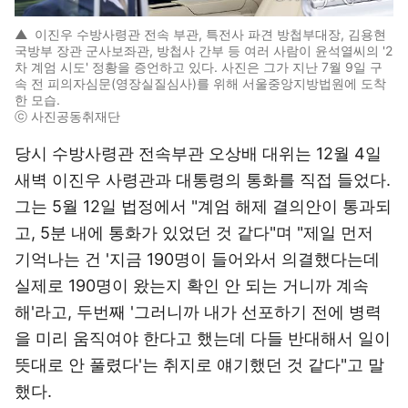
▲
이진우 수방사령관 전속 부관, 특전사 파견 방첩부대장, 김용현
국방부 장관 군사보좌관, 방첩사 간부 등 여러 사람이 윤석열씨의 '2
차 계엄 시도' 정황을 증언하고 있다. 사진은 그가 지난 7월 9일 구
속 전 피의자심문(영장실질심사)를 위해 서울중앙지방법원에 도착
한 모습.
ⓒ 사진공동취재단
당시 수방사령관 전속부관 오상배 대위는 12월 4일
새벽 이진우 사령관과 대통령의 통화를 직접 들었다.
그는 5월 12일 법정에서 "계엄 해제 결의안이 통과되
고, 5분 내에 통화가 있었던 것 같다"며 "제일 먼저
기억나는 건 '지금 190명이 들어와서 의결했다는데
실제로 190명이 왔는지 확인 안 되는 거니까 계속
해'라고, 두번째 '그러니까 내가 선포하기 전에 병력
을 미리 움직여야 한다고 했는데 다들 반대해서 일이
뜻대로 안 풀렸다'는 취지로 얘기했던 것 같다"고 말
했다.