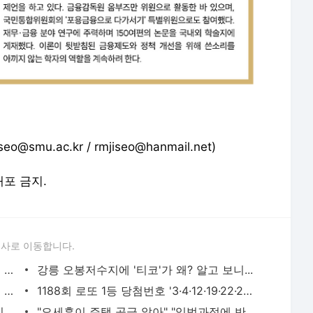
u.ac.kr / rmjiseo@hanmail.net)
배포 금지.
론사로 이동합니다.
장동혁 "한국인 300명 체포, 美교민·기업 충격…국가적 리스크"
강릉 오봉저수지에 '티코'가 왜? 알고 보니...
지지율 반등한 李대통령, '최교진 리스크' 품을까
1188회 로또 1등 당첨번호 '3·4·12·19·22·27'...1등 당첨지역 어디?
[단독] 노조원 자녀 특채 스멀스멀?…김미애 '현대판 음서제 방지법'으로 근절 나선다
"오세훈이 주택 공급 않아" "입법과정에 반영"…민주당의 부동산 세제개편 해법은