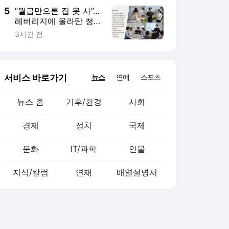
리 가능성 99%" 등
5
“월급만으론 집 못 사”…
레버리지에 올라탄 청년
들 [Now 2.30]
3시간 전
서비스 바로가기
뉴스
연예
스포츠
뉴스 홈
기후/환경
사회
경제
정치
국제
문화
IT/과학
인물
지식/칼럼
연재
배열설명서