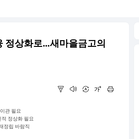
융 정상화로…새마을금고의
요약보기
음성으로 듣기
번역 설정
글씨크기 조절하기
인쇄하기
이관 필요
신적 정상화 필요
 재정립 바람직